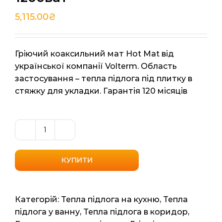
5,115.00
₴
Гріючий коаксильний мат Hot Mat від
української компанії Volterm. Область
застосування – тепла підлога під плитку в
стяжку для укладки. Гарантія 120 місяців
Нагрівальний
коаксильний
мат
КУПИТИ
Volterm
Hot
Mat
Категорій:
Тепла підлога на кухню
,
Тепла
(Україна)
підлога у ванну
,
Тепла підлога в коридор
,