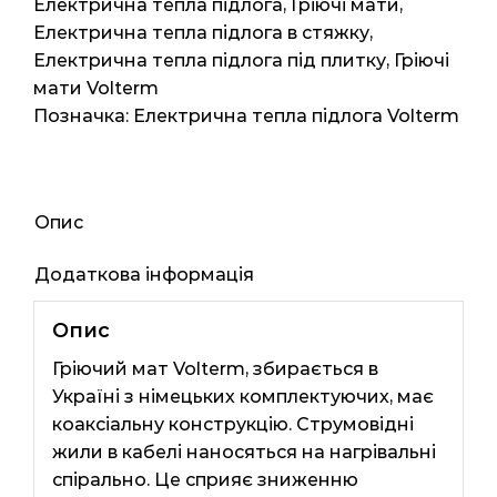
7.1м2
Електрична тепла підлога
,
Гріючі мати
,
14.2мп
Електрична тепла підлога в стяжку
,
1200ват
Електрична тепла підлога під плитку
,
Гріючі
кількість
мати Volterm
Позначка:
Електрична тепла підлога Volterm
Опис
Додаткова інформація
Опис
Гріючий мат Volterm, збирається в
Україні з німецьких комплектуючих, має
коаксіальну конструкцію. Струмовідні
жили в кабелі наносяться на нагрівальні
спірально. Це сприяє зниженню