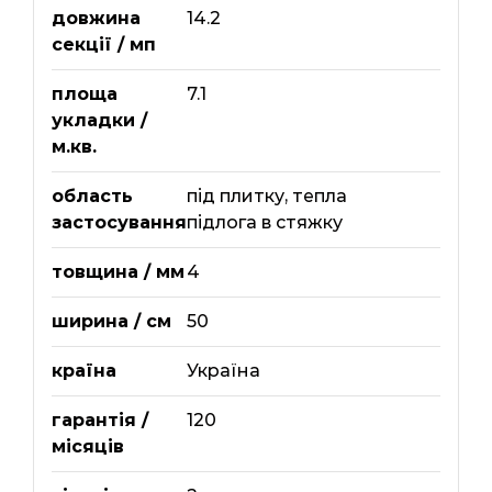
довжина
14.2
секції / мп
площа
7.1
укладки /
м.кв.
область
під плитку
,
тепла
застосування
підлога в стяжку
товщина / мм
4
ширина / см
50
країна
Україна
гарантія /
120
місяців