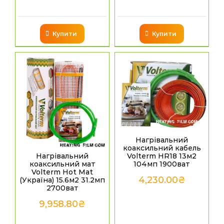
Купити
Купити
Нагрівальний
коаксильний кабель
Volterm HR18 13м2
Нагрівальний
104мп 1900ват
коаксильний мат
Volterm Hot Mat
4,230.00
₴
(Україна) 15.6м2 31.2мп
2700ват
9,958.80
₴