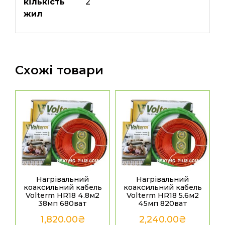
кількість
2
жил
Схожі товари
Нагрівальний
Нагрівальний
коаксильний кабель
коаксильний кабель
Volterm HR18 4.8м2
Volterm HR18 5.6м2
38мп 680ват
45мп 820ват
1,820.00
₴
2,240.00
₴