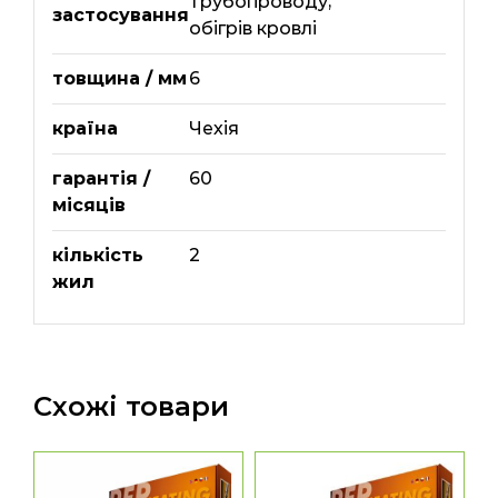
трубопроводу
,
застосування
обігрів кровлі
товщина / мм
6
країна
Чехія
гарантія /
60
місяців
кількість
2
жил
Схожі товари