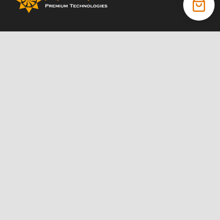
+38 (066) 022 11 87
+38 (068) 389 24 56
+38 (044) 325 00 43
Акції
Статті
Інструкції
Контакти