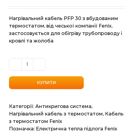
Нагрівальний кабель PFP 30 з вбудованим
термостатом, від чеської компанії Fenix,
застосовується для обігріву трубопроводу і
кровлі та жолоба
Нагрівальний
кабель
з
КУПИТИ
вбудованим
термостатом
Fenix
Категорії:
Антикригова система
,
(Чехія)
Нагрівальний кабель з термостатом
,
Кабель
PFP
з термостатом Fenix
30
Позначка:
Електрична тепла підлога Fenix