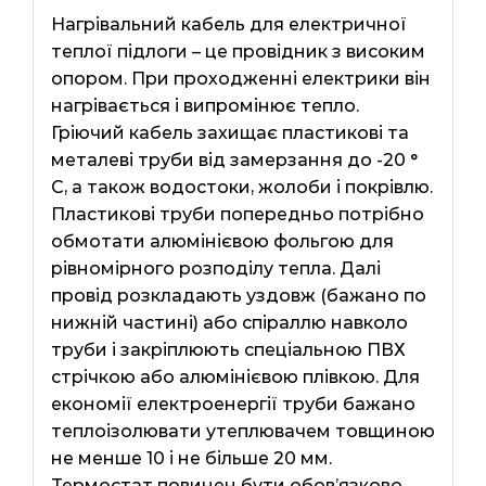
Нагрівальний кабель для електричної
теплої підлоги – це провідник з високим
опором. При проходженні електрики він
нагрівається і випромінює тепло.
Гріючий кабель захищає пластикові та
металеві труби від замерзання до -20 °
С, а також водостоки, жолоби і покрівлю.
Пластикові труби попередньо потрібно
обмотати алюмінієвою фольгою для
рівномірного розподілу тепла. Далі
провід розкладають уздовж (бажано по
нижній частині) або спіраллю навколо
труби і закріплюють спеціальною ПВХ
стрічкою або алюмінієвою плівкою. Для
економії електроенергії труби бажано
теплоізолювати утеплювачем товщиною
не менше 10 і не більше 20 мм.
Термостат повинен бути обов’язково