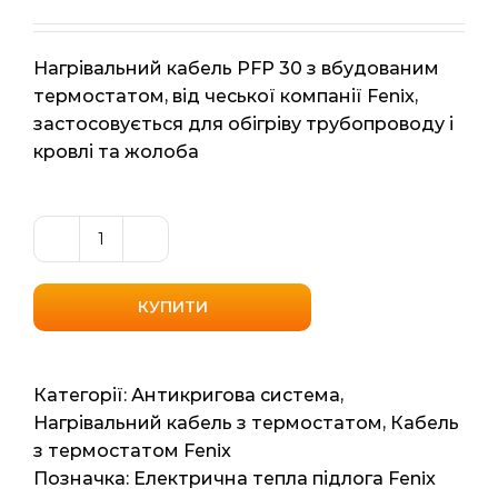
Нагрівальний кабель PFP 30 з вбудованим
термостатом, від чеської компанії Fenix,
застосовується для обігріву трубопроводу і
кровлі та жолоба
Нагрівальний
кабель
з
КУПИТИ
вбудованим
термостатом
Fenix
Категорії:
Антикригова система
,
(Чехія)
Нагрівальний кабель з термостатом
,
Кабель
PFP
з термостатом Fenix
30
Позначка:
Електрична тепла підлога Fenix