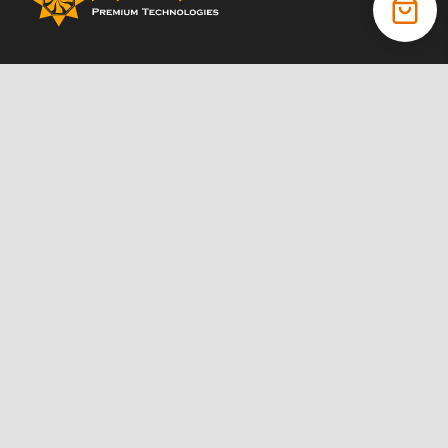
+38 (066) 022 11 87
+38 (068) 389 24 56
+38 (044) 325 00 43
Акції
Статті
Інструкції
Контакти