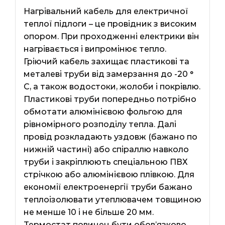
Нагрівальний кабель для електричної
теплої підлоги – це провідник з високим
опором. При проходженні електрики він
нагрівається і випромінює тепло.
Гріючий кабель захищає пластикові та
металеві труби від замерзання до -20 °
С, а також водостоки, жолоби і покрівлю.
Пластикові труби попередньо потрібно
обмотати алюмінієвою фольгою для
рівномірного розподілу тепла. Далі
провід розкладають уздовж (бажано по
нижній частині) або спіраллю навколо
труби і закріплюють спеціальною ПВХ
стрічкою або алюмінієвою плівкою. Для
економії електроенергії труби бажано
теплоізолювати утеплювачем товщиною
не менше 10 і не більше 20 мм.
Термостат повинен бути обов’язково