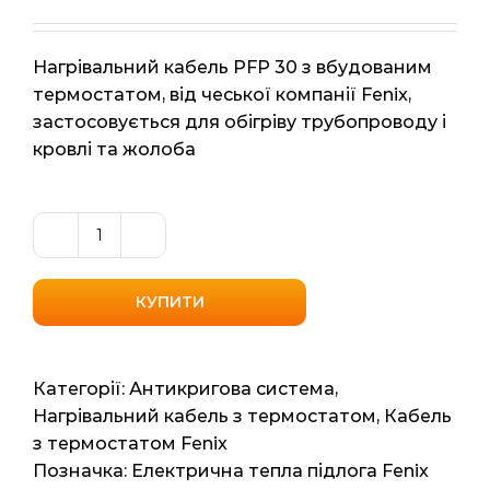
Нагрівальний кабель PFP 30 з вбудованим
термостатом, від чеської компанії Fenix,
застосовується для обігріву трубопроводу і
кровлі та жолоба
Нагрівальний
кабель
з
КУПИТИ
вбудованим
термостатом
Fenix
Категорії:
Антикригова система
,
(Чехія)
Нагрівальний кабель з термостатом
,
Кабель
PFP
з термостатом Fenix
30
Позначка:
Електрична тепла підлога Fenix