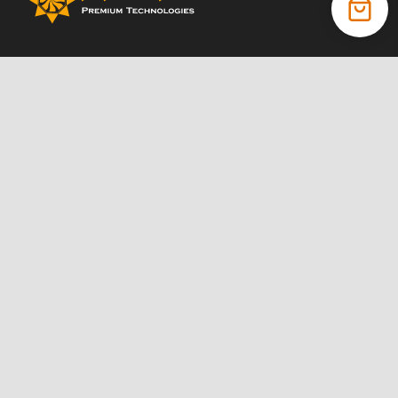
+38 (066) 022 11 87
+38 (068) 389 24 56
+38 (044) 325 00 43
Акції
Статті
Інструкції
Контакти