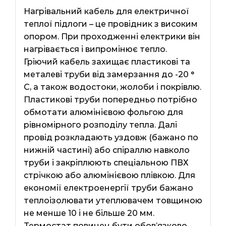
Нагрівальний кабель для електричної
теплої підлоги – це провідник з високим
опором. При проходженні електрики він
нагрівається і випромінює тепло.
Гріючий кабель захищає пластикові та
металеві труби від замерзання до -20 °
С, а також водостоки, жолоби і покрівлю.
Пластикові труби попередньо потрібно
обмотати алюмінієвою фольгою для
рівномірного розподілу тепла. Далі
провід розкладають уздовж (бажано по
нижній частині) або спіраллю навколо
труби і закріплюють спеціальною ПВХ
стрічкою або алюмінієвою плівкою. Для
економії електроенергії труби бажано
теплоізолювати утеплювачем товщиною
не менше 10 і не більше 20 мм.
Термостат повинен бути обов’язково