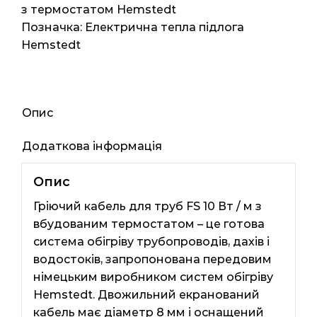
60мп
з термостатом Hemstedt
600ват
Позначка:
Електрична тепла підлога
кількість
Hemstedt
Опис
Додаткова інформація
Опис
Гріючий кабель для труб FS 10 Вт / м з
вбудованим термостатом – це готова
система обігріву трубопроводів, дахів і
водостоків, запропонована передовим
німецьким виробником систем обігріву
Hemstedt. Двожильний екранований
кабель має діаметр 8 мм і оснащений