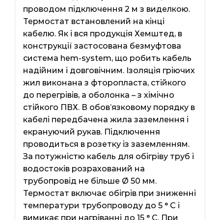
проводом підключення 2 м з виделкою.
Термостат встановлений на кінці
кабелю. Як і вся продукція Хемштед, в
конструкції застосована безмуфтова
система hem-system, що робить кабель
надійним і довговічним. Ізоляція гріючих
жил виконана з фторопласта, стійкого
до перегрівів, а оболонка – з хімічно
стійкого ПВХ. В обов’язковому порядку в
кабелі передбачена жила заземлення і
екрануючий рукав. Підключення
проводиться в розетку із заземленням.
За потужністю кабель для обігріву труб і
водостоків розрахований на
трубопровід не більше Ø 50 мм.
Термостат включає обігрів при зниженні
температури трубопроводу до 5 ° C і
вимикає при нагріванні до 15 ° C. При