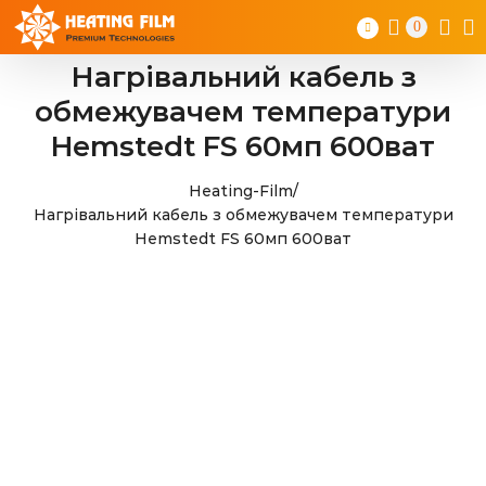
Skip
0
to
content
Нагрівальний кабель з
обмежувачем температури
Hemstedt FS 60мп 600ват
Heating-Film
/
Нагрівальний кабель з обмежувачем температури
Hemstedt FS 60мп 600ват