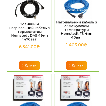
Нагрівальний кабель з
Зовнішній
обмежувачем
нагрівальний кабель з
температури
термостатом
Hemstedt FS 4мп
Hemstedt DAS 49мп
40ват
1470ват
1,403.00
₴
6,541.00
₴
Купити
Купити