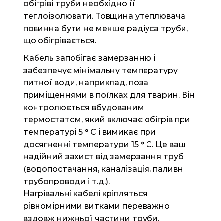
обігріві труби необхідно її
теплоізолювати. Товщина утеплювача
повинна бути не менше радіуса труби,
що обігрівається.
Кабель запобігає замерзанню і
забезпечує мінімальну температуру
питної води, наприклад, поза
приміщеннями в поїлках для тварин. Він
контролюється вбудованим
термостатом, який включає обігрів при
температурі 5 ° С і вимикає при
досягненні температури 15 ° C. Це ваш
надійний захист від замерзання труб
(водопостачання, каналізація, паливні
трубопроводи і т.д.).
Нагрівальні кабелі кріпляться
рівномірними витками переважно
вздовж нижньої частини труби.