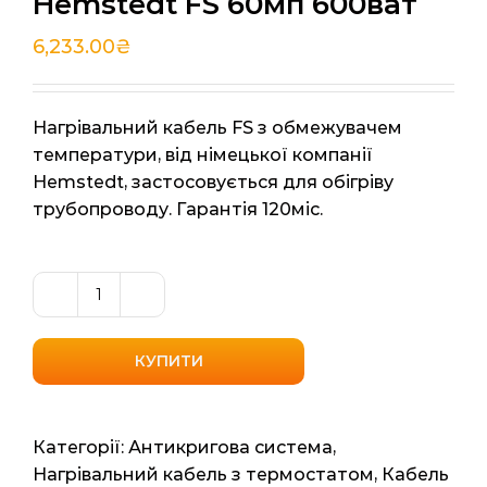
Hemstedt FS 60мп 600ват
6,233.00
₴
Нагрівальний кабель FS з обмежувачем
температури, від німецької компанії
Hemstedt, застосовується для обігріву
трубопроводу. Гарантія 120міс.
Нагрівальний
кабель
з
КУПИТИ
обмежувачем
температури
Hemstedt
Категорії:
Антикригова система
,
FS
Нагрівальний кабель з термостатом
,
Кабель