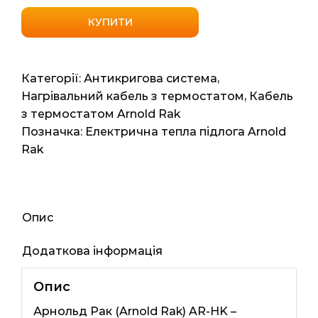
кабель
з
КУПИТИ
датчиком
температури
Arnold
Категорії:
Антикригова система
,
Rak
Нагрівальний кабель з термостатом
,
Кабель
HK-
з термостатом Arnold Rak
16-
Позначка:
Електрична тепла підлога Arnold
F
Rak
16мп
240ват
кількість
Опис
Додаткова інформація
Опис
Арнольд Рак (Arnold Rak) AR-HK –