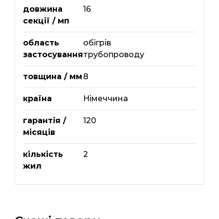
довжина
16
секції / мп
область
обігрів
застосування
трубопроводу
товщина / мм
8
країна
Німеччина
гарантія /
120
місяців
кількість
2
жил