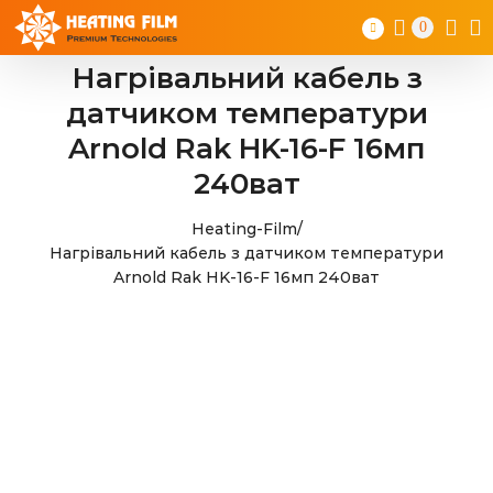
Skip
0
to
content
Нагрівальний кабель з
датчиком температури
Arnold Rak HK-16-F 16мп
240ват
Heating-Film
/
Нагрівальний кабель з датчиком температури
Arnold Rak HK-16-F 16мп 240ват