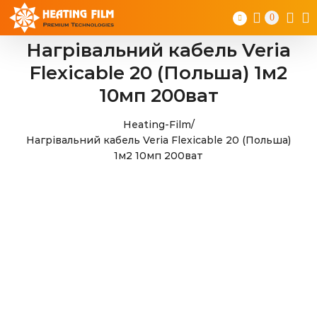
Skip
0
to
content
Нагрівальний кабель Veria
Flexicable 20 (Польша) 1м2
10мп 200ват
Heating-Film
/
Нагрівальний кабель Veria Flexicable 20 (Польша)
1м2 10мп 200ват