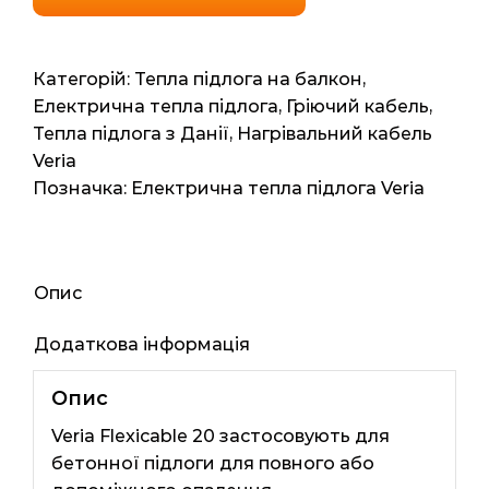
Flexicable
20
(Польша)
Категорій:
Тепла підлога на балкон
,
1м2
Електрична тепла підлога
,
Гріючий кабель
,
10мп
Тепла підлога з Данії
,
Нагрівальний кабель
200ват
Veria
кількість
Позначка:
Електрична тепла підлога Veria
Опис
Додаткова інформація
Опис
Veria Flexicable 20 застосовують для
бетонної підлоги для повного або