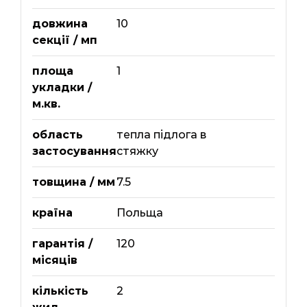
довжина
10
секції / мп
площа
1
укладки /
м.кв.
область
тепла підлога в
застосування
стяжку
товщина / мм
7.5
країна
Польща
гарантія /
120
місяців
кількість
2