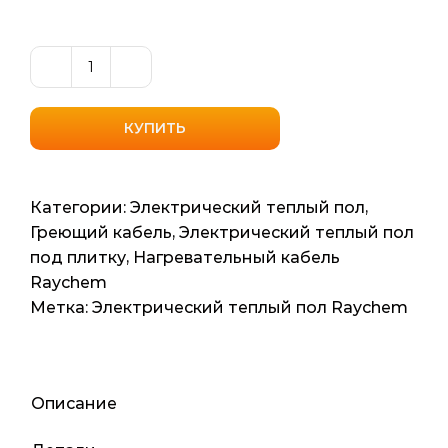
Количество
товара
Нагревательный
КУПИТЬ
кабель
Raychem
T2Blue
Категории:
Электрический теплый пол
,
10
Греющий кабель
,
Электрический теплый пол
(Бельгия)
под плитку
,
Нагревательный кабель
8м2
Raychem
80мп
Метка:
Электрический теплый пол Raychem
800ват
Описание