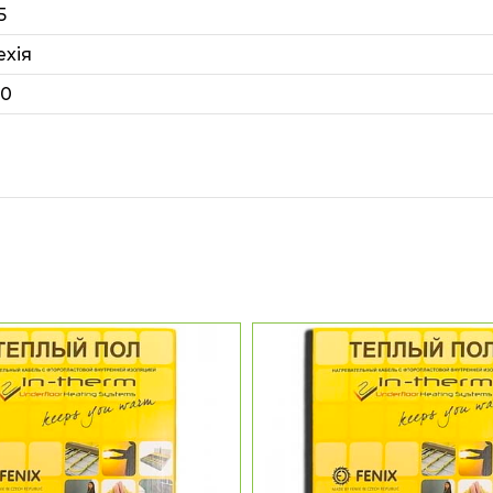
5
ехія
20