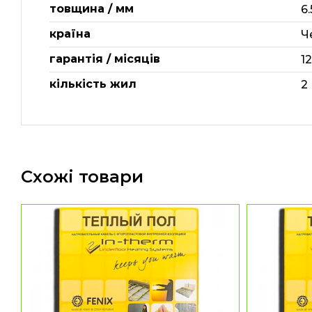
товщина / мм
6.
країна
Ч
гарантія / місяців
1
кількість жил
2
Схожі товари