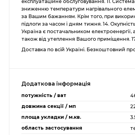
експлуатаційне обслуговування. 11. Система
зниженню температури нагрівального елеме
за Вашим бажанням. Крім того, при викори
підлоги за часом і дням тижня. 14. Окупність
Україна є постачальником електроенергії, а 
також від утеплення Вашого приміщення. 17
Доставка по всій Україні. Безкоштовний пр
Додаткова інформація
потужність / ват
4
довжина секції / мп
2
площа укладки / м.кв.
3.
область застосування
т