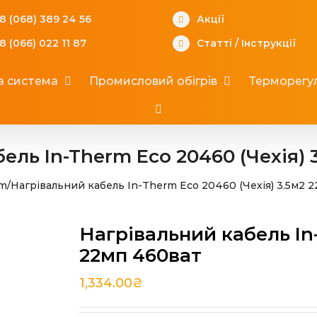
8 (068) 389 24 56
Акції
8 (066) 022 11 87
Статті
/
Інструкції
а система
Промисловий обігрів
Терморегул
ель In-Therm Eco 20460 (Чехія) 
lm
/
Нагрівальний кабель In-Therm Eco 20460 (Чехія) 3.5м2 
Нагрівальний кабель In-
22мп 460ват
1,334.00
₴