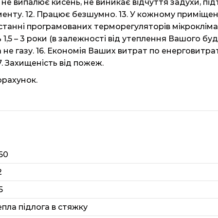
 не випалює кисень, не виникає відчуття задухи, пі
нту. 12. Працює безшумно. 13. У кожному приміщен
станні програмованих терморегуляторів мікроклім
 1,5 – 3 роки (в залежності від утеплення Вашого буди
не газу. 16. Економія Ваших витрат по енерговитрата
. Захищеність від пожеж.
орахунок.
60
2
5
епла підлога в стяжку