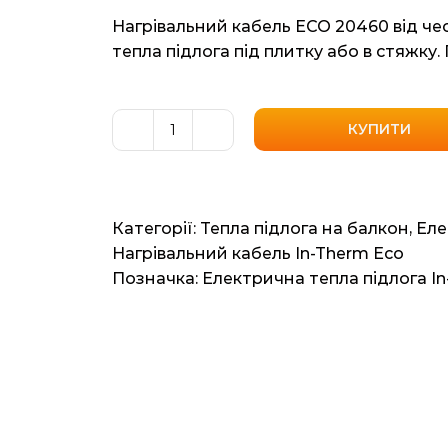
Нагрівальний кабель ECO 20460 від чес
тепла підлога під плитку або в стяжку. 
КУПИТИ
Нагрівальний
кабель
In-
Therm
Категорії:
Тепла підлога на балкон
,
Еле
Eco
Нагрівальний кабель In-Therm Eco
20460
Позначка:
Електрична тепла підлога I
(Чехія)
3.5м2
22мп
460ват
кількість