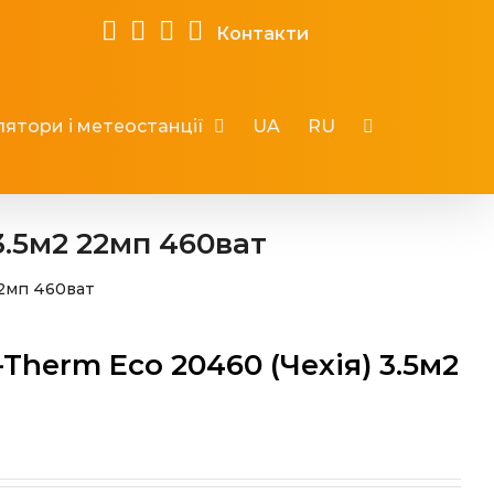
Контакти
ятори і метеостанції
UA
RU
3.5м2 22мп 460ват
22мп 460ват
Therm Eco 20460 (Чехія) 3.5м2