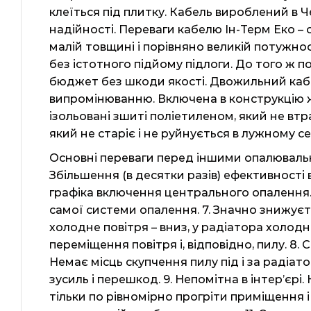
клеїться під плитку. Кабель вироблений в 
надійності. Переваги кабелю Ін-Терм Еко – 
малій товщині і порівняно великій потужно
без істотного підйому підлоги. До того ж 
бюджет без шкоди якості. Двожильний каб
випромінюванню. Включена в конструкцію 
ізольовані зшиті поліетиленом, який не вт
який не старіє і не руйнується в лужному с
Основні переваги перед іншими опалювальни
Збільшення (в десятки разів) ефективності
графіка включення центрального опалення.
самої системи опалення. 7. Значно знижує
холодне повітря – вниз, у радіатора холодн
переміщення повітря і, відповідно, пилу. 8.
Немає місць скупчення пилу під і за радіа
зусиль і перешкод. 9. Непомітна в інтер’єрі
тільки по рівномірно прогріти приміщення і