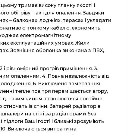
 цьому тримає високу планку якості і
о обігріву, так і для опалення. Завдяки
х – балконах, лоджіях, терасах і укладати
ьтернативою тонкому кабелю, економить
шкоджає електромагнітному
ких експлуатаційних умовах. Жили
дах. Зовнішня оболонка виконана з ПВХ,
і рівномірний прогрів приміщення. 3.
вним опаленням. 4. Повна незалежність від
охолодження. 6. Виключено замерзання
енні тепле повітря переміщається вгору,
 т.д. Таким чином, створюється постійне
 стирчать із стіни, батарей радіаторів.
 шпалери на стіні за радіаторами без
 підлоги Ваші гості і близькі зрозуміють
. 10. Виключаються витрати на