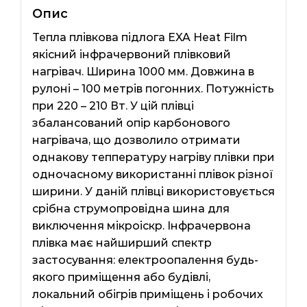
Опис
Тепла плівкова підлога EXA Heat Film
якісний інфрачервоний плівковий
нагрівач. Ширина 1000 мм. Довжина в
рулоні – 100 метрів погонних. Потужність
при 220 – 210 Вт. У цій плівці
збалансований опір карбонового
нагрівача, що дозволило отримати
однакову теппературу нагріву плівки при
одночасному використанні плівок різної
ширини. У даній плівці використовується
срібна струмопровідна шина для
виключення мікроіскр. Інфрачервона
плівка має найширший спектр
застосування: електроопалення будь-
якого приміщення або будівлі,
локальний обігрів приміщень і робочих