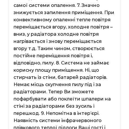
самої системи опалення. 7. Значно
знижується запилення приміщення. При
конвективному опаленні тепле повітря
переміщається вгору, холодне повітря –
вниз, у радіатора холодне повітря
нагрівається і знову переміщається
вгору т.д. Таким чином, створюється
постійне переміщення повітря і,
відповідно, пилу. 8. Система не займає
корисну площу приміщення. Ні, що
стирчать із стіни, батарей радіаторів.
Немає місць скупчення пилу під і за
радіаторами. Тепер Ви зможете
пофарбувати або поклеїти шпалери на
стіні за радіаторами без зусиль і
перешкод. 9. Непомітна в інтер’єрі.
Наявність системи інфрачервоного
плівкового теплої підлоги Ваші гості і