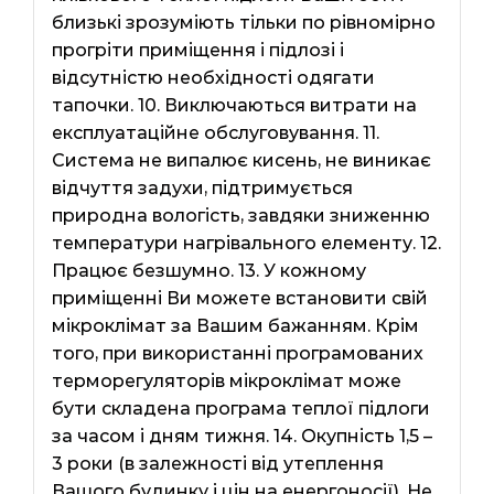
близькі зрозуміють тільки по рівномірно
прогріти приміщення і підлозі і
відсутністю необхідності одягати
тапочки. 10. Виключаються витрати на
експлуатаційне обслуговування. 11.
Система не випалює кисень, не виникає
відчуття задухи, підтримується
природна вологість, завдяки зниженню
температури нагрівального елементу. 12.
Працює безшумно. 13. У кожному
приміщенні Ви можете встановити свій
мікроклімат за Вашим бажанням. Крім
того, при використанні програмованих
терморегуляторів мікроклімат може
бути складена програма теплої підлоги
за часом і дням тижня. 14. Окупність 1,5 –
3 роки (в залежності від утеплення
Вашого будинку і цін на енергоносії). Не