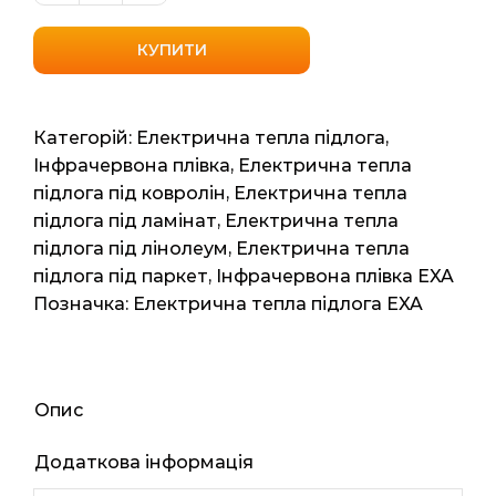
плівка
EXA
КУПИТИ
Heat
Film
UK-
Категорій:
Електрична тепла підлога
,
1010R
Інфрачервона плівка
,
Електрична тепла
1м2
підлога під ковролін
,
Електрична тепла
1мп
підлога під ламінат
,
Електрична тепла
220ват
підлога під лінолеум
,
Електрична тепла
кількість
підлога під паркет
,
Інфрачервона плівка EXA
Позначка:
Електрична тепла підлога EXA
Опис
Додаткова інформація