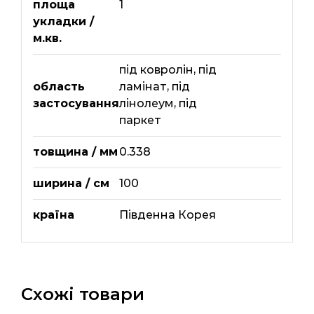
площа
1
укладки /
м.кв.
під ковролін
,
під
область
ламінат
,
під
застосування
лінолеум
,
під
паркет
товщина / мм
0.338
ширина / см
100
країна
Південна Корея
Схожі товари