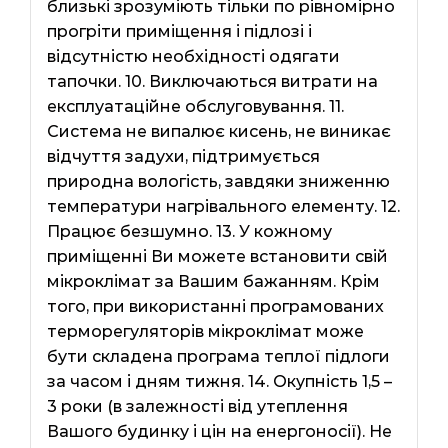
близькі зрозуміють тільки по рівномірно
прогріти приміщення і підлозі і
відсутністю необхідності одягати
тапочки. 10. Виключаються витрати на
експлуатаційне обслуговування. 11.
Система не випалює кисень, не виникає
відчуття задухи, підтримується
природна вологість, завдяки зниженню
температури нагрівального елементу. 12.
Працює безшумно. 13. У кожному
приміщенні Ви можете встановити свій
мікроклімат за Вашим бажанням. Крім
того, при використанні програмованих
терморегуляторів мікроклімат може
бути складена програма теплої підлоги
за часом і дням тижня. 14. Окупність 1,5 –
3 роки (в залежності від утеплення
Вашого будинку і цін на енергоносії). Не