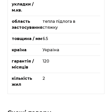
укладки /
м.кв.
область
тепла підлога в
застосування
стяжку
товщина / мм
6.5
країна
Україна
гарантія /
120
місяців
кількість
2
жил