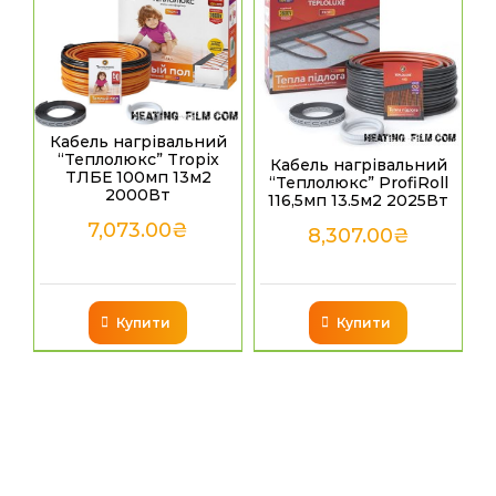
Кабель нагрівальний
“Теплолюкс” Tropix
Кабель нагрівальний
ТЛБЕ 100мп 13м2
“Теплолюкс” ProfiRoll
2000Вт
116,5мп 13.5м2 2025Вт
7,073.00
₴
8,307.00
₴
Купити
Купити