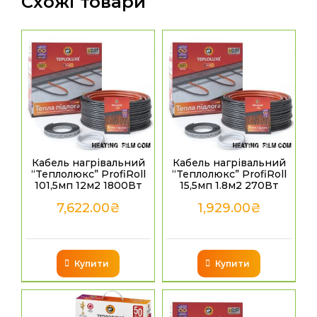
Схожі товари
Кабель нагрівальний
Кабель нагрівальний
“Теплолюкс” ProfiRoll
“Теплолюкс” ProfiRoll
101,5мп 12м2 1800Вт
15,5мп 1.8м2 270Вт
7,622.00
₴
1,929.00
₴
Купити
Купити