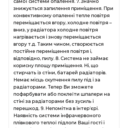
самої системи опалення. 7. Значно
знижується запилення приміщення. При
конвективному опаленні тепле повітря
переміщається вгору, холодне повітря –
вниз, у радіатора холодне повітря
нагрівається і знову переміщається
вгору т.д. Таким чином, створюється
постійне переміщення повітря і,
відповідно, пилу. 8. Система не займає
корисну площу приміщення. Ні, що
стирчать із стіни, батарей радіаторів.
Немає місць скупчення пилу під і за
радіаторами. Тепер Ви зможете
пофарбувати або поклеїти шпалери на
стіні за радіаторами без зусиль і
перешкод. 9. Непомітна в інтер’єрі.
Наявність системи інфрачервоного
плівкового теплої підлоги Ваші гості і