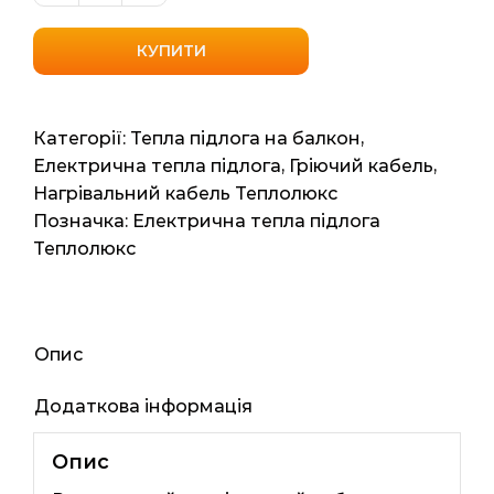
нагрівальний
"Теплолюкс"
КУПИТИ
Tropix
ТЛБЕ
56.5мп
Категорії:
Тепла підлога на балкон
,
8м2
Електрична тепла підлога
,
Гріючий кабель
,
1200Вт
Нагрівальний кабель Теплолюкс
кількість
Позначка:
Електрична тепла підлога
Теплолюкс
Опис
Додаткова інформація
Опис