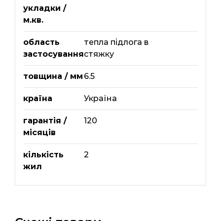
укладки /
м.кв.
область
тепла підлога в
застосування
стяжку
товщина / мм
6.5
країна
Україна
гарантія /
120
місяців
кількість
2
жил