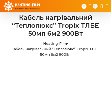
Skip
0
to
content
Кабель нагрівальний
“Теплолюкс” Tropix ТЛБЕ
50мп 6м2 900Вт
Heating-Film
/
Кабель нагрівальний “Теплолюкс” Tropix ТЛБЕ
50мп 6м2 900Вт