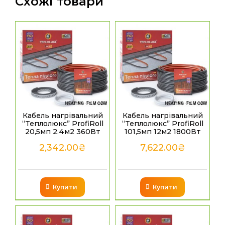
Схожі товари
Кабель нагрівальний
Кабель нагрівальний
“Теплолюкс” ProfiRoll
“Теплолюкс” ProfiRoll
20,5мп 2.4м2 360Вт
101,5мп 12м2 1800Вт
2,342.00
₴
7,622.00
₴
Купити
Купити