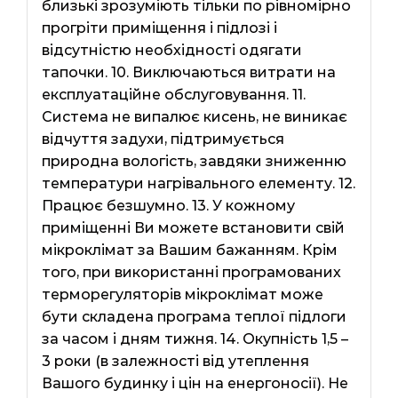
близькі зрозуміють тільки по рівномірно
прогріти приміщення і підлозі і
відсутністю необхідності одягати
тапочки. 10. Виключаються витрати на
експлуатаційне обслуговування. 11.
Система не випалює кисень, не виникає
відчуття задухи, підтримується
природна вологість, завдяки зниженню
температури нагрівального елементу. 12.
Працює безшумно. 13. У кожному
приміщенні Ви можете встановити свій
мікроклімат за Вашим бажанням. Крім
того, при використанні програмованих
терморегуляторів мікроклімат може
бути складена програма теплої підлоги
за часом і дням тижня. 14. Окупність 1,5 –
3 роки (в залежності від утеплення
Вашого будинку і цін на енергоносії). Не