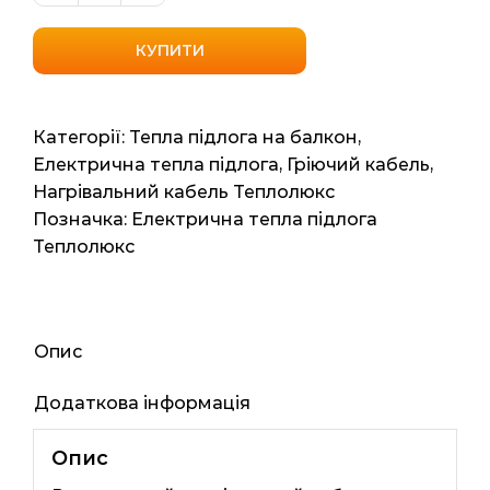
нагрівальний
"Теплолюкс"
КУПИТИ
Tropix
ТЛБЕ
50мп
Категорії:
Тепла підлога на балкон
,
6м2
Електрична тепла підлога
,
Гріючий кабель
,
900Вт
Нагрівальний кабель Теплолюкс
кількість
Позначка:
Електрична тепла підлога
Теплолюкс
Опис
Додаткова інформація
Опис