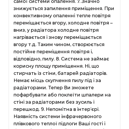
самої системи опалення. 7. Значно
знижується запилення приміщення. При
конвективному опаленні тепле повітря
переміщається вгору, холодне повітря –
вниз, у радіатора холодне повітря
нагрівається і знову переміщається
вгору т.д. Таким чином, створюється
постійне переміщення повітря і,
відповідно, пилу. 8. Система не займає
корисну площу приміщення. Ні, що
стирчать із стіни, батарей радіаторів.
Немає місць скупчення пилу під і за
радіаторами. Тепер Ви зможете
пофарбувати або поклеїти шпалери на
стіні за радіаторами без зусиль і
перешкод. 9. Непомітна в інтер’єрі.
Наявність системи інфрачервоного
плівкового теплої підлоги Ваші гості і