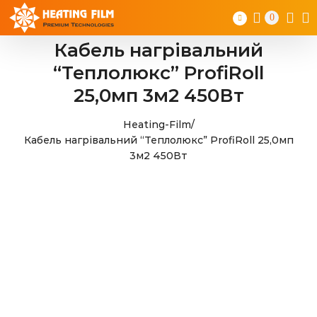
Skip
0
to
content
Кабель нагрівальний
“Теплолюкс” ProfiRoll
25,0мп 3м2 450Вт
Heating-Film
/
Кабель нагрівальний “Теплолюкс” ProfiRoll 25,0мп
3м2 450Вт