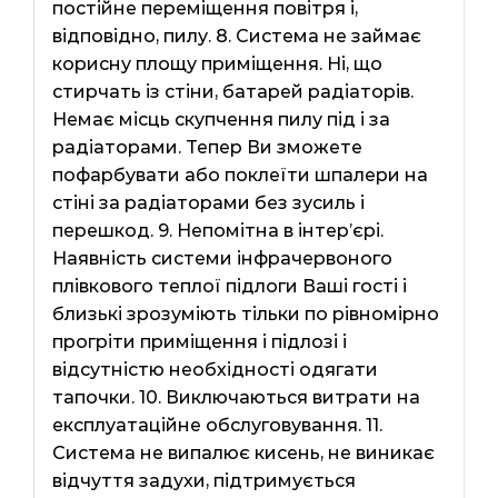
постійне переміщення повітря і,
відповідно, пилу. 8. Система не займає
корисну площу приміщення. Ні, що
стирчать із стіни, батарей радіаторів.
Немає місць скупчення пилу під і за
радіаторами. Тепер Ви зможете
пофарбувати або поклеїти шпалери на
стіні за радіаторами без зусиль і
перешкод. 9. Непомітна в інтер’єрі.
Наявність системи інфрачервоного
плівкового теплої підлоги Ваші гості і
близькі зрозуміють тільки по рівномірно
прогріти приміщення і підлозі і
відсутністю необхідності одягати
тапочки. 10. Виключаються витрати на
експлуатаційне обслуговування. 11.
Система не випалює кисень, не виникає
відчуття задухи, підтримується