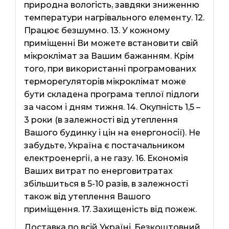
природна вологість, завдяки зниженню
температури нагрівального елементу. 12.
Працює безшумно. 13. У кожному
приміщенні Ви можете встановити свій
мікроклімат за Вашим бажанням. Крім
того, при використанні програмованих
терморегуляторів мікроклімат може
бути складена програма теплої підлоги
за часом і дням тижня. 14. Окупність 1,5 –
3 роки (в залежності від утеплення
Вашого будинку і цін на енергоносії). Не
забудьте, Україна є постачальником
електроенергії, а не газу. 16. Економія
Ваших витрат по енерговитратах
збільшиться в 5-10 разів, в залежності
також від утеплення Вашого
приміщення. 17. Захищеність від пожеж.
Доставка по всій Україні. Безкоштовний