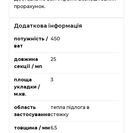
прорахунок.
Додаткова інформація
потужність /
450
ват
довжина
25
секції / мп
площа
3
укладки /
м.кв.
область
тепла підлога в
застосування
стяжку
товщина / мм
6.5