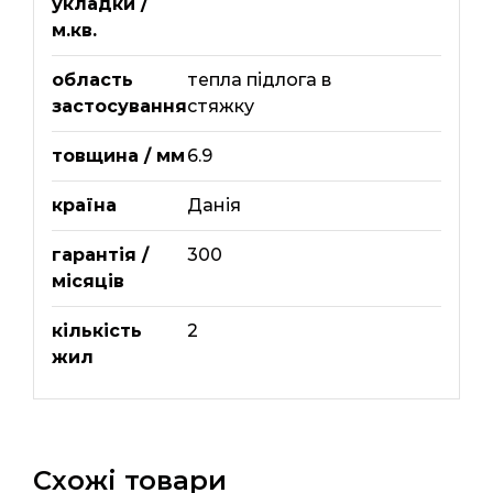
укладки /
м.кв.
область
тепла підлога в
застосування
стяжку
товщина / мм
6.9
країна
Данія
гарантія /
300
місяців
кількість
2
жил
Схожі товари