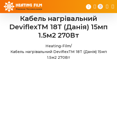
Skip
0
to
content
Кабель нагрівальний
DeviflexTM 18T (Данія) 15мп
1.5м2 270Вт
Heating-Film
/
Кабель нагрівальний DeviflexTM 18T (Данія) 15мп
1.5м2 270Вт