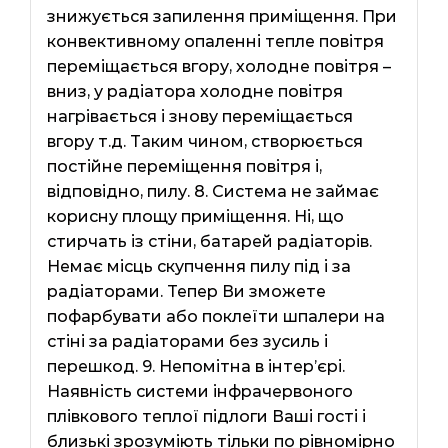
знижується запилення приміщення. При
конвективному опаленні тепле повітря
переміщається вгору, холодне повітря –
вниз, у радіатора холодне повітря
нагрівається і знову переміщається
вгору т.д. Таким чином, створюється
постійне переміщення повітря і,
відповідно, пилу. 8. Система не займає
корисну площу приміщення. Ні, що
стирчать із стіни, батарей радіаторів.
Немає місць скупчення пилу під і за
радіаторами. Тепер Ви зможете
пофарбувати або поклеїти шпалери на
стіні за радіаторами без зусиль і
перешкод. 9. Непомітна в інтер’єрі.
Наявність системи інфрачервоного
плівкового теплої підлоги Ваші гості і
близькі зрозуміють тільки по рівномірно