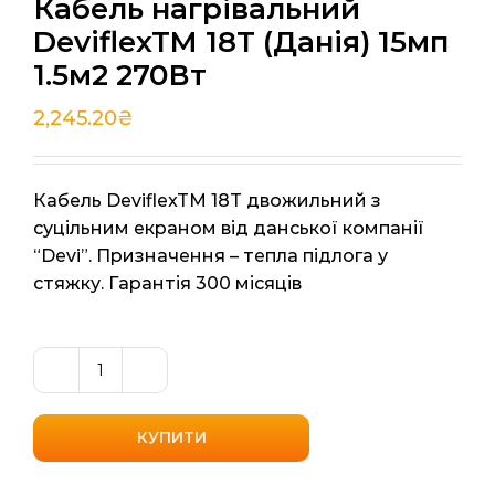
Кабель нагрівальний
DeviflexTM 18T (Данія) 15мп
1.5м2 270Вт
2,245.20
₴
Кабель DeviflexTM 18T двожильний з
суцільним екраном від данської компанії
“Devi”. Призначення – тепла підлога у
стяжку. Гарантія 300 місяців
Кабель
нагрівальний
DeviflexTM
КУПИТИ
18T
(Данія)