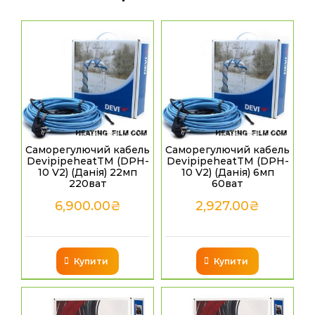
Саморегулючий кабель
Саморегулючий кабель
DevipipeheatТМ (DPH-
DevipipeheatТМ (DPH-
10 V2) (Данія) 22мп
10 V2) (Данія) 6мп
220ват
60ват
6,900.00
₴
2,927.00
₴
Купити
Купити