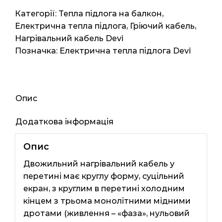
15мп
Категорії:
Тепла підлога на балкон
,
1.5м2
Електрична тепла підлога
,
Гріючий кабель
,
270Вт
Нагрівальний кабель Devi
кількість
Позначка:
Електрична тепла підлога Devi
Опис
Додаткова інформація
Опис
Двожильний нагрівальний кабель у
перетині має круглу форму, суцільний
екран, з круглим в перетині холодним
кінцем з трьома монолітними мідними
дротами (живлення – «фаза», нульовий