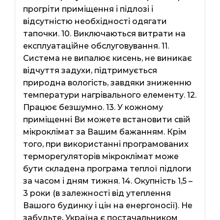
прогріти приміщення і підлозі і
відсутністю необхідності одягати
тапочки. 10. Виключаються витрати на
експлуатаційне обслуговування. 11.
Система не випалює кисень, не виникає
відчуття задухи, підтримується
природна вологість, завдяки зниженню
температури нагрівального елементу. 12.
Працює безшумно. 13. У кожному
приміщенні Ви можете встановити свій
мікроклімат за Вашим бажанням. Крім
того, при використанні програмованих
терморегуляторів мікроклімат може
бути складена програма теплої підлоги
за часом і дням тижня. 14. Окупність 1,5 –
3 роки (в залежності від утеплення
Вашого будинку і цін на енергоносії). Не
забудьте, Україна є постачальником