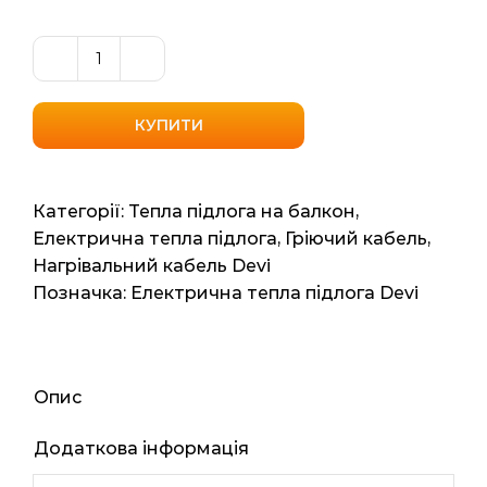
Кабель
нагрівальний
DeviflexTM
КУПИТИ
10T
(Данія)
210мп
Категорії:
Тепла підлога на балкон
,
12.6м2
Електрична тепла підлога
,
Гріючий кабель
,
2050Вт
Нагрівальний кабель Devi
кількість
Позначка:
Електрична тепла підлога Devi
Опис
Додаткова інформація