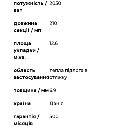
потужність /
2050
ват
довжина
210
секції / мп
площа
12.6
укладки /
м.кв.
область
тепла підлога в
застосування
стяжку
товщина / мм
6.9
країна
Данія
гарантія /
300
місяців