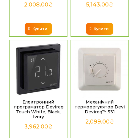
2,008.00
₴
5,143.00
₴
Купити
Купити
Електронний
Механічний
програматор Devireg
терморегулятор Devi
Touch White, Black,
Devireg™ 531
Ivory
2,099.00
₴
3,962.00
₴