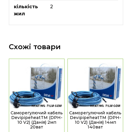
кількість
2
жил
Схожі товари
Саморегулючий кабель
Саморегулючий кабель
DevipipeheatТМ (DPH-
DevipipeheatТМ (DPH-
10 V2) (Данія) 2мп
10 V2) (Данія) 14мп
20ват
140ват