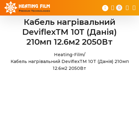
Skip
0
to
content
Кабель нагрівальний
DeviflexTM 10T (Данія)
210мп 12.6м2 2050Вт
Heating-Film
/
Кабель нагрівальний DeviflexTM 10T (Данія) 210мп
12.6м2 2050Вт