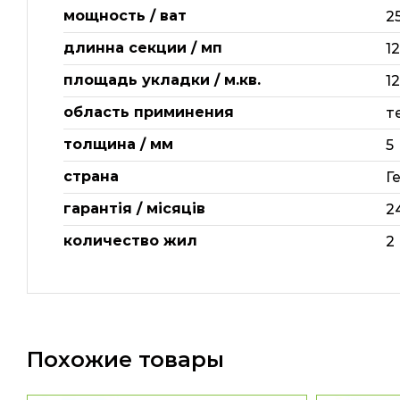
мощность / ват
2
длинна секции / мп
1
площадь укладки / м.кв.
12
область приминения
т
толщина / мм
5
страна
Г
гарантія / місяців
2
количество жил
2
Похожие товары