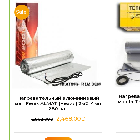
Sale!
Нагрев
Нагревательный алюминиевый
мат In-T
мат Fenix ALMAT (Чехия) 2м2, 4мп,
280 ват
2,468.00
₴
2,962.00
₴