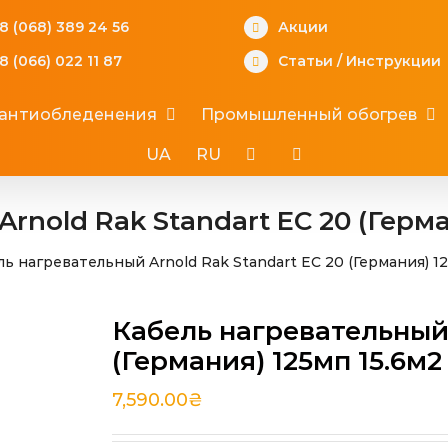
8 (068) 389 24 56
Акции
8 (066) 022 11 87
Статьи
/
Инструкции
 антиобледенения
Промышленный обогрев
UA
RU
rnold Rak Standart EС 20 (Герма
ль нагревательный Arnold Rak Standart EС 20 (Германия) 1
Кабель нагревательный 
(Германия) 125мп 15.6м2
7,590.00
₴