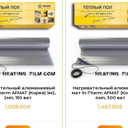
ательный алюминиевый
Нагревательный алюм
herm AFMAT (Корея) 1м2,
мат In-Therm AFMAT (Ко
2мп, 150 ват
4мп, 300 ват
1,008.00
₴
1,467.00
₴