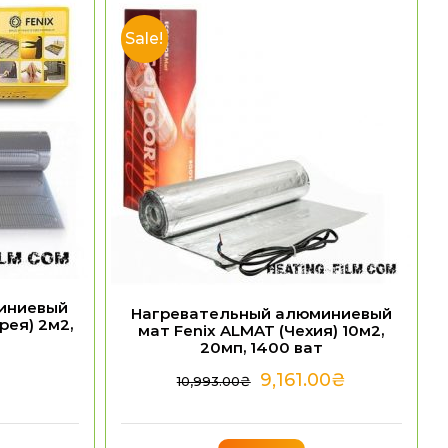
Sale!
иниевый
Нагревательный алюминиевый
рея) 2м2,
мат Fenix ALMAT (Чехия) 10м2,
20мп, 1400 ват
9,161.00
₴
10,993.00
₴