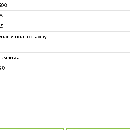
500
25
.5
еплый пол в стяжку
ермания
40