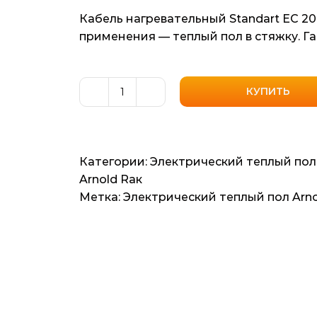
Кабель нагревательный Standart EС 20
применения — теплый пол в стяжку. Г
КУПИТЬ
Количество
товара
Кабель
нагревательный
Категории:
Электрический теплый пол
Arnold
Arnold Raк
Rak
Метка:
Электрический теплый пол Arno
Standart
EС
20
(Германия)
125мп
15.6м2
2500Вт