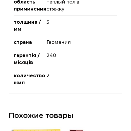
область
теплый пол в
приминения
стяжку
толщина /
5
мм
страна
Германия
гарантія /
240
місяців
количество
2
жил
Похожие товары