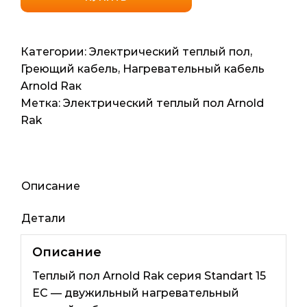
нагревательный
Arnold
Rak
Категории:
Электрический теплый пол
,
Standart
Греющий кабель
,
Нагревательный кабель
EС
Arnold Raк
15
Метка:
Электрический теплый пол Arnold
(Германия)
Rak
17мп
1.4м2
255Вт
Описание
Детали
Описание
Теплый пол Arnold Rak серия Standart 15
EC — двужильный нагревательный