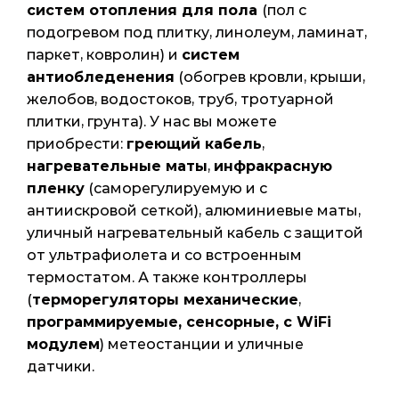
систем отопления для пола
(пол с
подогревом под плитку, линолеум, ламинат,
паркет, ковролин) и
систем
антиобледенения
(обогрев кровли, крыши,
желобов, водостоков, труб, тротуарной
плитки, грунта). У нас вы можете
приобрести:
греющий кабель
,
нагревательные маты
,
инфракрасную
пленку
(саморегулируемую и с
антиискровой сеткой), алюминиевые маты,
уличный нагревательный кабель с защитой
от ультрафиолета и со встроенным
термостатом. А также контроллеры
(
терморегуляторы механические
,
программируемые, сенсорные, с WiFi
модулем
) метеостанции и уличные
датчики.