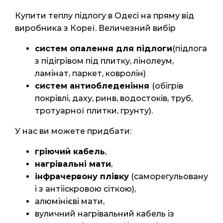
Купити теплу підлогу в Одесі на пряму від
виробника з Кореї. Величезний вибір
систем опалення для підлоги
(підлога
з підігрівом під плитку, лінолеум,
ламінат, паркет, ковролін)
систем антиобледеніння
(обігрів
покрівлі, даху, ринв, водостоків, труб,
тротуарної плитки, грунту).
У нас ви можете придбати:
гріючий кабель
,
нагрівальні мати
,
інфрачервону плівку
(саморегульовану
і з антііскровою сіткою),
алюмінієві мати,
вуличний нагрівальний кабель із