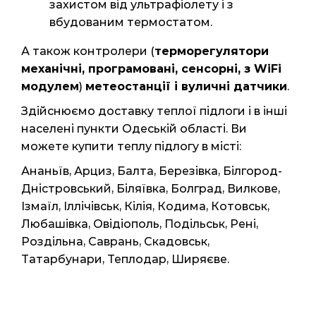
захистом від ультрафіолету і з
вбудованим термостатом.
А також контролери
(
терморегулятори
механічні, програмовані, сенсорні, з WiFi
модулем
)
метеостанції і вуличні датчики
.
Здійснюємо доставку теплої підлоги і в інші
населені пункти Одеській області. Ви
можете купити теплу підлогу в місті:
Ананьїв, Арциз, Балта, Березівка, Білгород-
Дністровський, Біляївка, Болград, Вилкове,
Ізмаїл, Іллічівськ, Кілія, Кодима, Котовськ,
Любашівка, Овідіополь, Подільськ, Рені,
Роздільна, Саврань, Скадовськ,
Татарбунари, Теплодар, Ширяєве.