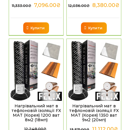
7,096.00
₴
8,380.00
₴
11,333.00
₴
12,036.00
₴
Купити
Купити
Нагрівальний мат в
Нагрівальний мат в
тефлоновій ізоляції FX
тефлоновій ізоляції FX
MAT (Корея) 1200 ват
MAT (Корея) 1350 ват
8м2 (18мп)
9м2 (20мп)
11,112.00
₴
12,248.00
₴
13,371.00
₴