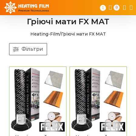
Skip
0
to
content
Гріючі мати FX MAT
Heating-Film
/
Гріючі мати FX MAT
Фільтри