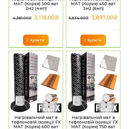
MAT (Корея) 300 ват
MAT (Корея) 450 ват
2м2 (4мп)
3м2 (6мп)
3,118.00
₴
3,897.00
₴
4,381.00
₴
5,634.00
₴
Купити
Купити
Нагрівальний мат в
Нагрівальний мат в
тефлоновій ізоляції FX
тефлоновій ізоляції FX
MAT (Корея) 600 ват
MAT (Корея) 750 ват