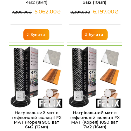
4м2 (8мп)
5м2 (10мп)
5,062.00
₴
6,197.00
₴
7,280.00
₴
8,387.00
₴
Купити
Купити
Нагрівальний мат в
Нагрівальний мат в
тефлоновій ізоляції FX
тефлоновій ізоляції FX
MAT (Корея) 900 ват
MAT (Корея) 1050 ват
6м2 (12мп)
7м2 (16мп)