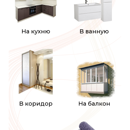
На кухню
В ванную
В коридор
На балкон