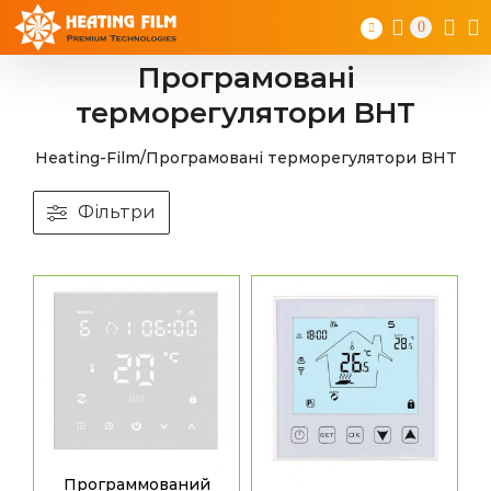
Skip
0
to
content
Програмовані
терморегулятори BHT
Heating-Film
/
Програмовані терморегулятори BHT
Фільтри
Программований