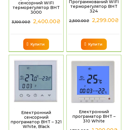
Программований WIFI
сенсорний WIFI
терморегулятор BHT
терморегулятор BHT
324
3000
2,299.00
₴
2,400.00
₴
2,500.00
₴
3,100.00
₴
Купити
Купити
Електронний
Електронний
програматор BHT –
сенсорний
310 White
програматор BHT – 321
White, Black