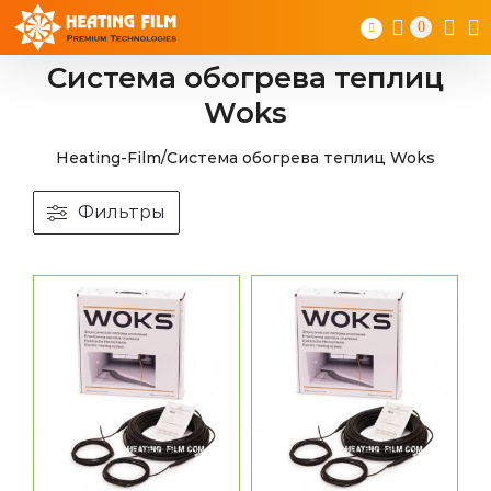
Skip
0
to
content
Система обогрева теплиц
Woks
Heating-Film
/
Система обогрева теплиц Woks
Фильтры