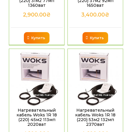
(220) 31м2 77мп
(220) 37м2 92мп
1360ват
1650ват
2,900.00
₴
3,400.00
₴
Купить
Купить
Нагревательный
Нагревательный
кабель Woks 1R 18
кабель Woks 1R 18
(220) 45м2 113мп
(220) 53м2 132мп
2020ват
2370ват