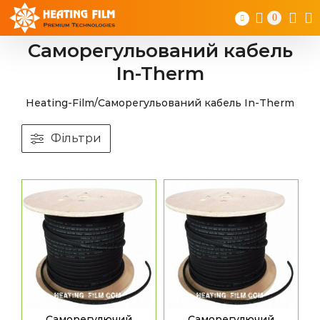
Skip
0
to
content
Саморегульований кабель
In-Therm
Heating-Film
/
Саморегульований кабель In-Therm
Фільтри
Саморегулючий
Саморегулючий