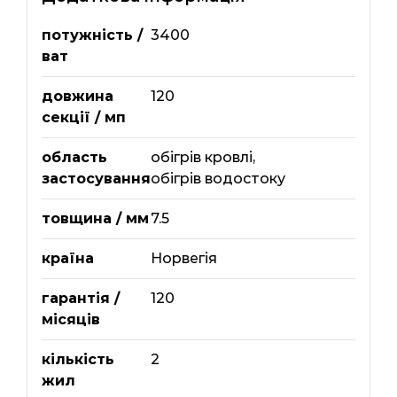
потужність /
3400
ват
довжина
120
секції / мп
область
обігрів кровлі
,
застосування
обігрів водостоку
товщина / мм
7.5
країна
Норвегія
гарантія /
120
місяців
кількість
2
жил