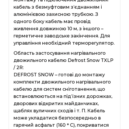
кабель з безмуфтовим з’єднанням і
алюмінієвою захисною трубкою. З
одного боку кабель має провід
живлення довжиною 10 м, з іншого –
герметичне заводське закінчення. Для
управління необхідний терморегулятор.
Область застосування нагрівального
двожильного кабелю Defrost Snow TXLP
/ 2R:
DEFROST SNOW – готові до монтажу
комплекти двожильного нагрівального
кабелю для систем сніготанення, що
встановлюються на під’їзних дорожках,
дворових відкритих майданчиках,
щаблях вуличних сходів і т. П. Кабель
може укладатися безпосередньо в
гарячий асфальт (160 ° C), покриватися