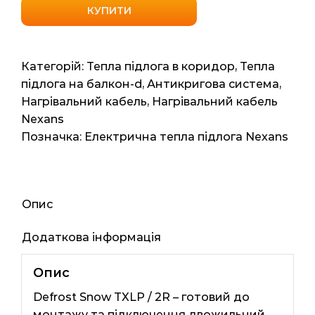
кабель
КУПИТИ
Nexans
TXLP/2R
RED
Категорій:
Тепла підлога в коридор
,
Тепла
DEFROST
підлога на балкон-d
,
Антикригова система
,
SNOW
Нагрівальний кабель
,
Нагрівальний кабель
3400/28
Nexans
120мп
Позначка:
Електрична тепла підлога Nexans
3400ват
кількість
Опис
Додаткова інформація
Опис
Defrost Snow TXLP / 2R – готовий до
монтажу та підключення двожильний