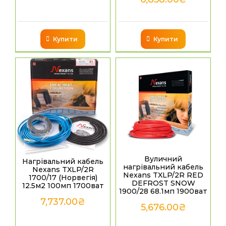
Купити
Купити
Вуличний
Нагрівальний кабель
нагрівальний кабель
Nexans TXLP/2R
Nexans TXLP/2R RED
1700/17 (Норвегія)
DEFROST SNOW
12.5м2 100мп 1700ват
1900/28 68.1мп 1900ват
7,737.00
₴
5,676.00
₴