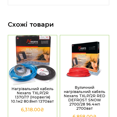
Схожі товари
Вуличний
Нагрівальний кабель
нагрівальний кабель
Nexans TXLP/2R
Nexans TXLP/2R RED
1370/17 (Норвегія)
DEFROST SNOW
10.1м2 80.8мп 1370ват
2700/28 96.4мп
2700ват
6,318.00
₴
6,858.00
₴