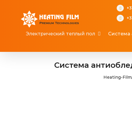
Skip
+3
to
+3
content
Электрический теплый пол
Система
Система антиоблед
Heating-Film