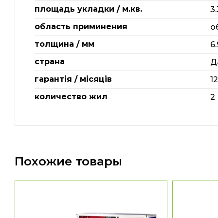
площадь укладки / м.кв.
3.
область приминения
о
толщина / мм
6.
страна
Д
гарантія / місяців
1
количество жил
2
Похожие товары