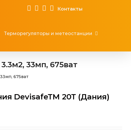
Контакты
Терморегуляторы и метеостанции
.3м2, 33мп, 675ват
33мп, 675ват
ия DevisafeTM 20T (Дания)