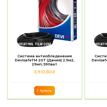
Система антиобледенения
Систе
DevisafeTM 20T (Дания) 2.9м2,
Devisaf
29мп, 590ват
3,910.80
₴
Купить