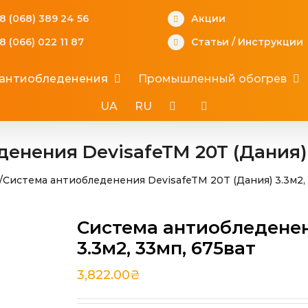
8 (068) 389 24 56
Акции
8 (066) 022 11 87
Статьи
/
Инструкции
 антиобледенения
Промышленный обогрев
UA
RU
енения DevisafeTM 20T (Дания) 3
/
Система антиобледенения DevisafeTM 20T (Дания) 3.3м2, 
Система антиобледенен
3.3м2, 33мп, 675ват
3,822.00
₴