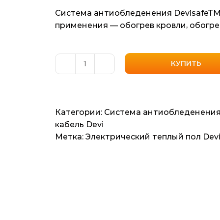
Система антиобледенения DevisafeTM 
применения — обогрев кровли, обогре
КУПИТЬ
Количество
товара
Система
антиобледенения
Категории:
Система антиобледенени
DevisafeTM
кабель Devi
20T
Метка:
Электрический теплый пол Dev
(Дания)
3.3м2,
33мп,
675ват