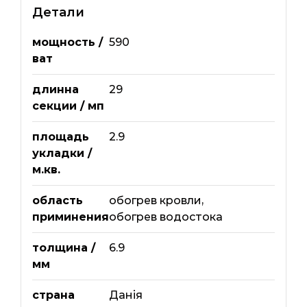
Детали
мощность /
590
ват
длинна
29
секции / мп
площадь
2.9
укладки /
м.кв.
область
обогрев кровли
,
приминения
обогрев водостока
толщина /
6.9
мм
страна
Данія