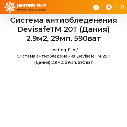
Skip
0
to
content
Система антиобледенения
DevisafeTM 20T (Дания)
2.9м2, 29мп, 590ват
Heating-Film
/
Система антиобледенения DevisafeTM 20T
(Дания) 2.9м2, 29мп, 590ват