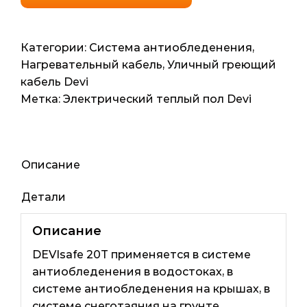
антиобледенения
DevisafeTM
20T
Категории:
Система антиобледенения
,
(Дания)
Нагревательный кабель
,
Уличный греющий
2.9м2,
кабель Devi
29мп,
Метка:
Электрический теплый пол Devi
590ват
Описание
Детали
Описание
DEVIsafe 20T применяется в системе
антиобледенения в водостоках, в
системе антиобледенения на крышах, в
системе снеготаяния на грунте.