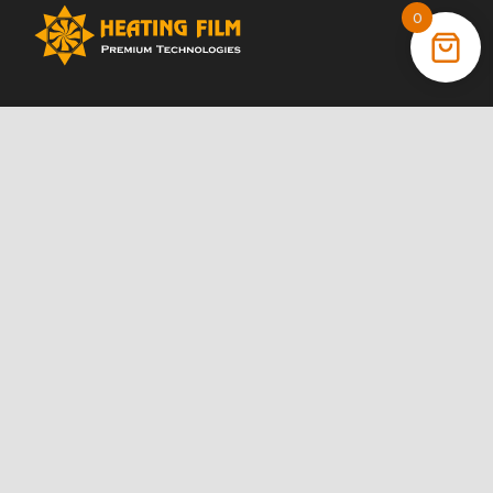
0
+38 (066) 022 11 87
+38 (068) 389 24 56
+38 (044) 325 00 43
Акції
Статті
Інструкції
Контакти