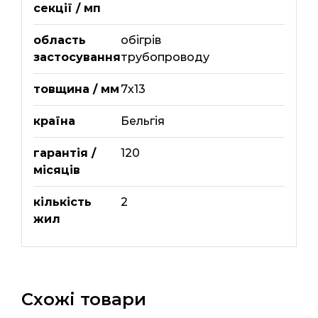
секції / мп
область
обігрів
застосування
трубопроводу
товщина / мм
7х13
країна
Бельгія
гарантія /
120
місяців
кількість
2
жил
Схожі товари