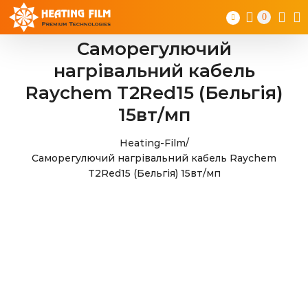
Skip
0
to
content
Саморегулючий
нагрівальний кабель
Raychem T2Red15 (Бельгія)
15вт/мп
Heating-Film
/
Саморегулючий нагрівальний кабель Raychem
T2Red15 (Бельгія) 15вт/мп