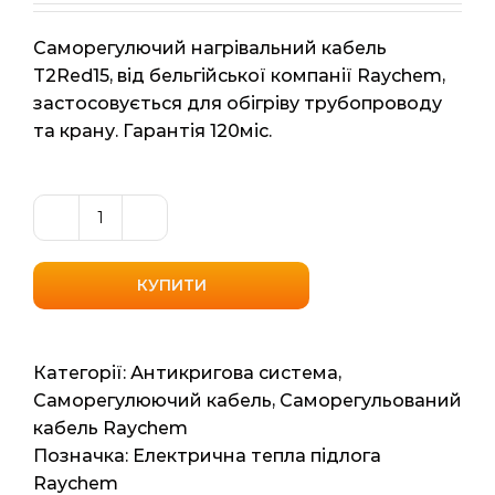
Саморегулючий нагрівальний кабель
T2Red15, від бельгійської компанії Raychem,
застосовується для обігріву трубопроводу
та крану. Гарантія 120міс.
Саморегулючий
нагрівальний
кабель
КУПИТИ
Raychem
T2Red15
(Бельгія)
Категорії:
Антикригова система
,
15вт/
Саморегулюючий кабель
,
Саморегульований
мп
кабель Raychem
кількість
Позначка:
Електрична тепла підлога
Raychem