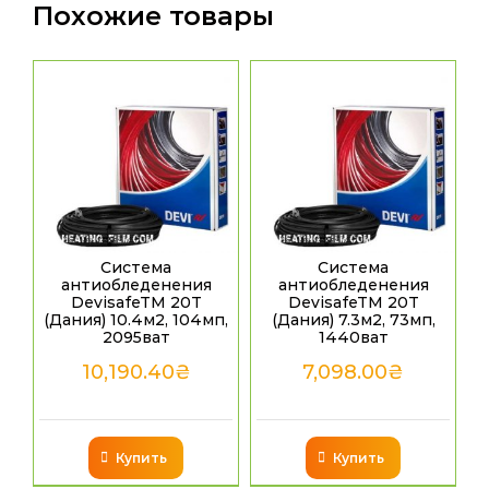
Похожие товары
Система
Система
антиобледенения
антиобледенения
DevisafeTM 20T
DevisafeTM 20T
(Дания) 10.4м2, 104мп,
(Дания) 7.3м2, 73мп,
2095ват
1440ват
10,190.40
₴
7,098.00
₴
Купить
Купить