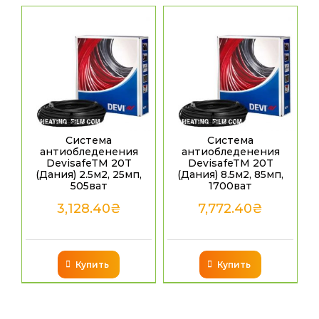
Система
Система
антиобледенения
антиобледенения
DevisafeTM 20T
DevisafeTM 20T
(Дания) 2.5м2, 25мп,
(Дания) 8.5м2, 85мп,
505ват
1700ват
3,128.40
₴
7,772.40
₴
Купить
Купить