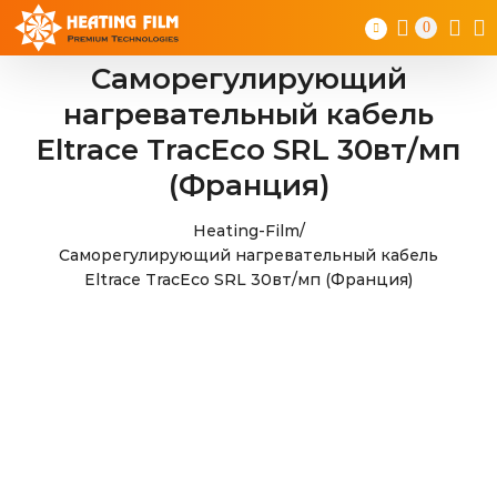
Skip
0
to
content
Саморегулирующий
нагревательный кабель
Eltrace TracEco SRL 30вт/мп
(Франция)
Heating-Film
/
Саморегулирующий нагревательный кабель
Eltrace TracEco SRL 30вт/мп (Франция)