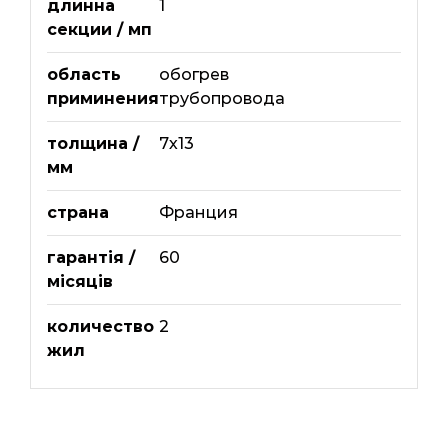
длинна
1
секции / мп
область
обогрев
приминения
трубопровода
толщина /
7х13
мм
страна
Франция
гарантія /
60
місяців
количество
2
жил