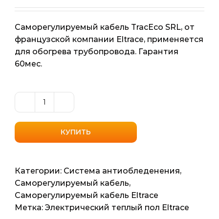
Саморегулируемый кабель TracEco SRL, от
французской компании Eltrace, применяется
для обогрева трубопровода. Гарантия
60мес.
Количество
товара
Саморегулирующий
КУПИТЬ
нагревательный
кабель
Eltrace
Категории:
Система антиобледенения
,
TracEco
Саморегулируемый кабель
,
SRL
Саморегулируемый кабель Eltrace
30вт/
Метка:
Электрический теплый пол Eltrace
мп