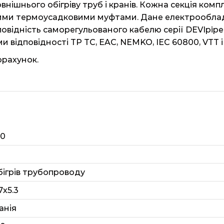
внішнього обігріву труб і кранів. Кожна секція ко
ними термоусадковими муфтами. Дане електрооблад
повідність саморегульованого кабелю серії DEVIpi
відповідності TP TC, EAC, NEMKO, IEC 60800, VTT і 
орахунок.
60
бігрів трубопроводу
7х5.3
анія