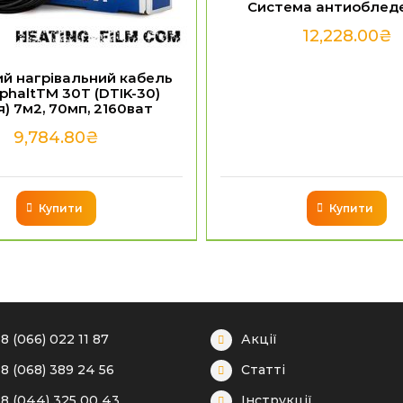
Система антиоблед
12,228.00
₴
й нагрівальний кабель
phaltTM 30T (DTIK-30)
я) 7м2, 70мп, 2160ват
9,784.80
₴
Купити
Купити
8 (066) 022 11 87
Акції
8 (068) 389 24 56
Статті
8 (044) 325 00 43
Інструкції