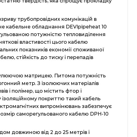
остатню твердість, яка спрощує прокладку
зриву трубопровідних комунікацій в
сне кабельне обладнання DEVIpipeheat 10
егульованою потужністю тепловиділення
няткові властивості цього кабелю
мальних показників економії споживаної
лю, стійкість до тиску і перепадів
регулюючою матрицею. Питома потужність
огонний метр. З ізолюючих матеріалів
ів і полімер, що містить фтор і
у ізоляційному покриттю такий кабель
лектромагнітних випромінювань забезпечує
 розмір саморегульованого кабелю DPH-10
ом довжиною від 2 до 25 метрів і