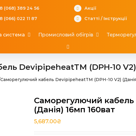
8 (068) 389 24 56
Акції
8 (066) 022 11 87
Статті
/
Інструкції
а система
Промисловий обігрів
Терморегул
ль DevipipeheatТМ (DPH-10 V2) 
/
Саморегулючий кабель DevipipeheatТМ (DPH-10 V2) (Данія
Саморегулючий кабель 
(Данія) 16мп 160ват
5,687.00
₴