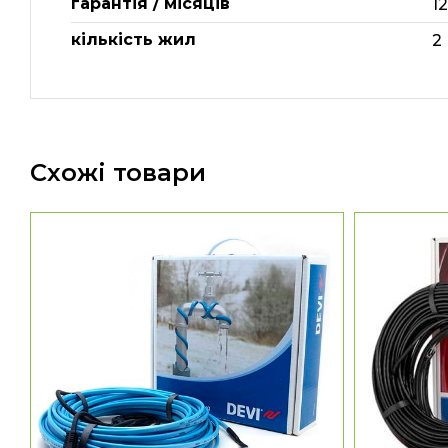
гарантія / місяців
1
кількість жил
2
Схожі товари