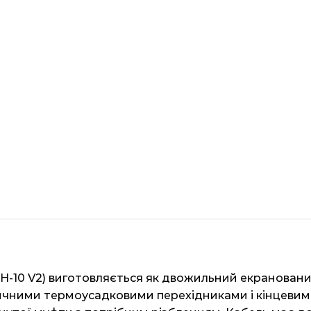
H-10 V2) виготовляється як двожильний екрановани
ичними термоусадковими перехідниками і кінцевим