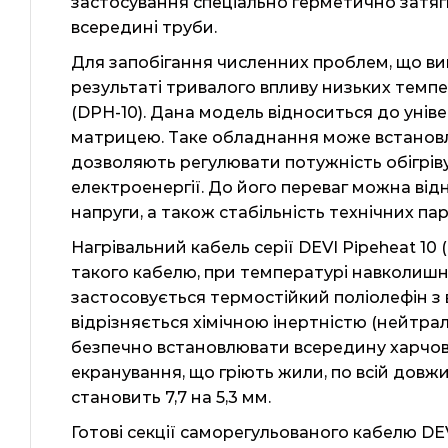
застосування спеціально герметично затяг
всередині труби.
Для запобігання численних проблем, що ви
результаті тривалого впливу низьких темпе
(DPH-10). Дана модель відноситься до уні
матрицею. Таке обладнання може встановлюв
дозволяють регулювати потужність обігріву
електроенергії. До його переваг можна від
напруги, а також стабільність технічних па
Нагрівальний кабель серії DEVI Pipeheat 
такого кабелю, при температурі навколишнь
застосовується термостійкий поліолефін з в
відрізняється хімічною інертністю (нейтр
безпечно встановлювати всередину харчови
екранування, що гріють жили, по всій дов
становить 7,7 на 5,3 мм.
Готові секції саморегульованого кабелю DE