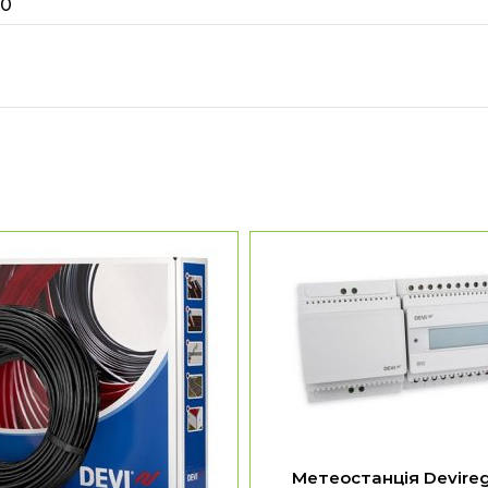
20
Метеостанція Devire