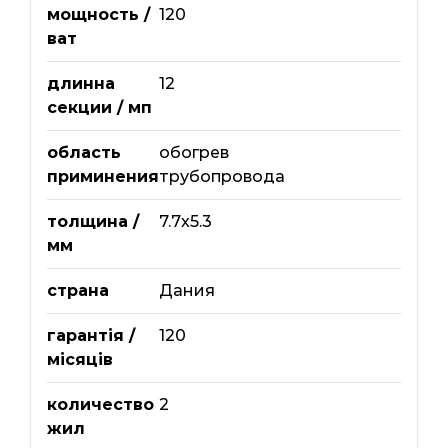
мощность /
120
ват
длинна
12
секции / мп
область
обогрев
приминения
трубопровода
толщина /
7.7х5.3
мм
страна
Дания
гарантія /
120
місяців
количество
2
жил