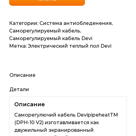
кабель
DevipipeheatТМ
(DPH-
Категории:
Система антиобледенения
,
10
Саморегулируемый кабель
,
V2)
Саморегулируемый кабель Devi
(Дания)
Метка:
Электрический теплый пол Devi
12мп
120ват
Описание
Детали
Описание
Саморегулючий кабель DevipipeheatТМ
(DPH-10 V2) изготавливается как
двужильный экранированный