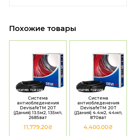
Похожие товары
Система
Система
антиобледенения
антиобледенения
DevisafeTM 20T
DevisafeTM 20T
(Дания) 13.5м2, 135мп,
(Дания) 4.4м2, 44мп,
2685ват
870ват
11,779.20
₴
4,400.00
₴