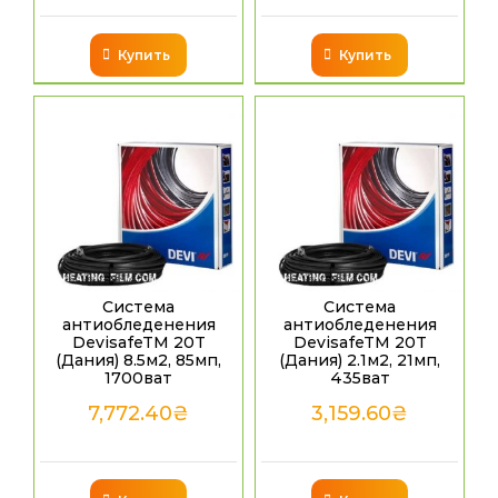
Купить
Купить
Система
Система
антиобледенения
антиобледенения
DevisafeTM 20T
DevisafeTM 20T
(Дания) 8.5м2, 85мп,
(Дания) 2.1м2, 21мп,
1700ват
435ват
7,772.40
₴
3,159.60
₴