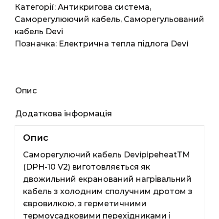
V2)
Категорії:
Антикригова система
,
(Данія)
Саморегулюючий кабель
,
Саморегульований
10мп
кабель Devi
100ват
Позначка:
Електрична тепла підлога Devi
кількість
Опис
Додаткова інформація
Опис
Саморегулючий кабель DevipipeheatТМ
(DPH-10 V2) виготовляється як
двожильний екранований нагрівальний
кабель з холодним сполучним дротом з
євровилкою, з герметичними
термоусадковими перехідниками і