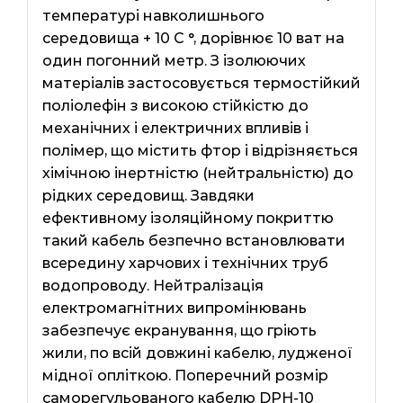
температурі навколишнього
середовища + 10 C °, дорівнює 10 ват на
один погонний метр. З ізолюючих
матеріалів застосовується термостійкий
поліолефін з високою стійкістю до
механічних і електричних впливів і
полімер, що містить фтор і відрізняється
хімічною інертністю (нейтральністю) до
рідких середовищ. Завдяки
ефективному ізоляційному покриттю
такий кабель безпечно встановлювати
всередину харчових і технічних труб
водопроводу. Нейтралізація
електромагнітних випромінювань
забезпечує екранування, що гріють
жили, по всій довжині кабелю, лудженої
мідної опліткою. Поперечний розмір
саморегульованого кабелю DPH-10