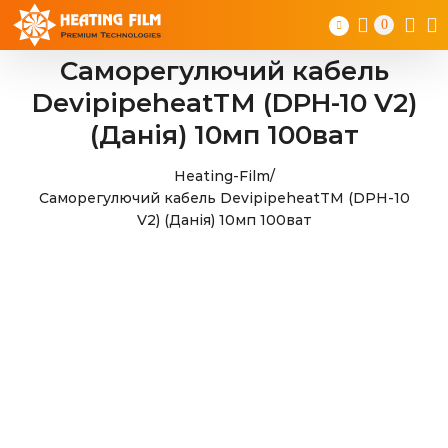
Skip
0
to
content
Саморегулючий кабель
DevipipeheatТМ (DPH-10 V2)
(Данія) 10мп 100ват
Heating-Film
/
Саморегулючий кабель DevipipeheatТМ (DPH-10
V2) (Данія) 10мп 100ват