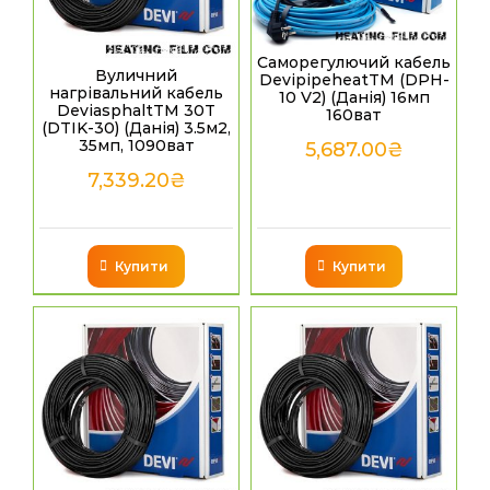
Саморегулючий кабель
Вуличний
DevipipeheatТМ (DPH-
нагрівальний кабель
10 V2) (Данія) 16мп
DeviasphaltTM 30T
160ват
(DTIK-30) (Данія) 3.5м2,
35мп, 1090ват
5,687.00
₴
7,339.20
₴
Купити
Купити