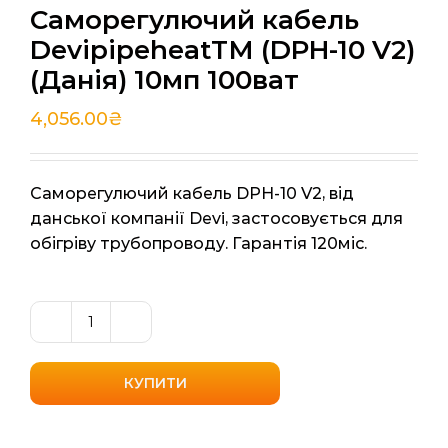
Саморегулючий кабель
DevipipeheatТМ (DPH-10 V2)
(Данія) 10мп 100ват
4,056.00
₴
Саморегулючий кабель DPH-10 V2, від
данської компанії Devi, застосовується для
обігріву трубопроводу. Гарантія 120міс.
Саморегулючий
кабель
DevipipeheatТМ
КУПИТИ
(DPH-
10