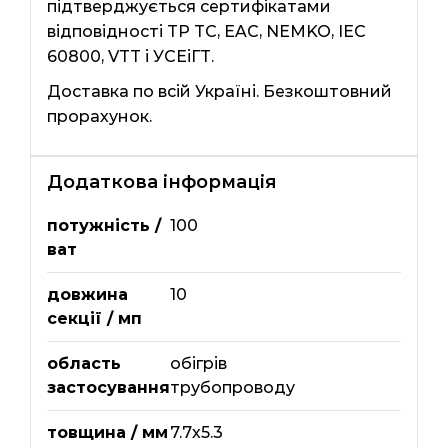
підтверджується сертифікатами
відповідності TP TC, EAC, NEMKO, IEC
60800, VTT і УСЕіГТ.
Доставка по всій Україні. Безкоштовний
прорахунок.
Додаткова інформація
потужність /
100
ват
довжина
10
секції / мп
область
обігрів
застосування
трубопроводу
товщина / мм
7.7х5.3