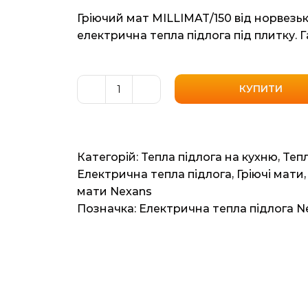
Гріючий мат MILLIMAT/150 від норвезьк
електрична тепла підлога під плитку. Г
КУПИТИ
Нагрівальний
мат
Nexans
MILLIMAT/150
Категорій:
Тепла підлога на кухню
,
Тепл
(Норвегія)
Електрична тепла підлога
,
Гріючі мати
7м2
мати Nexans
14мп
Позначка:
Електрична тепла підлога N
1050
ват
кількість