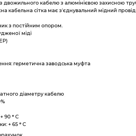
з двожильного кабелю з алюмінієвою захисною труб
ожна кабельна сітка має з’єднувальний мідний прові
ик з постійним опором.
удженої міді
EP)
лення: герметична заводська муфта
ратного діаметру кабелю
0%
+ 90 ° C
: + 65 ° C
орахунок.