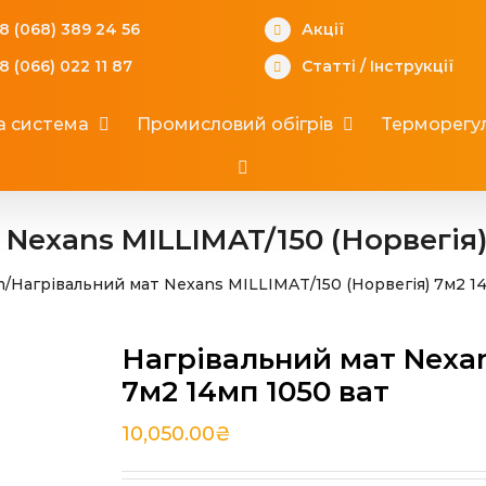
8 (068) 389 24 56
Акції
8 (066) 022 11 87
Статті
/
Інструкції
а система
Промисловий обігрів
Терморегул
Nexans MILLIMAT/150 (Норвегія)
m
/
Нагрівальний мат Nexans MILLIMAT/150 (Норвегія) 7м2 1
Нагрівальний мат Nexan
7м2 14мп 1050 ват
10,050.00
₴