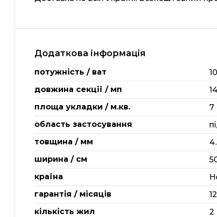
Додаткова інформація
потужність / ват
1
довжина секції / мп
1
площа укладки / м.кв.
7
область застосування
п
товщина / мм
4.
ширина / см
5
країна
Н
гарантія / місяців
1
кількість жил
2