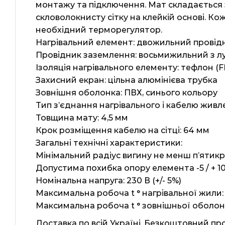
монтажу та підключення. Мат складається 
скловолокнисту сітку на клейкій основі. К
необхідний терморегулятор.
Нагрівальний елемент: двожильний провідн
Провідник заземлення: восьмижильний з л
Ізоляція нагрівального елементу: тефлон (F
Захисний екран: цільна алюмінієва трубка
Зовнішня оболонка: ПВХ, синього кольору
Тип з’єднання нагрівального і кабелю жив
Товщина мату: 4,5 мм
Крок розміщення кабелю на сітці: 64 мм
Загальні технічні характеристики:
Мінімальний радіус вигину не менш п’ятик
Допустима похибка опору елемента -5 / + 1
Номінальна напруга: 230 В (+/- 5%)
Максимальна робоча t ° нагрівальної жили: 
Максимальна робоча t ° зовнішньої оболонки
Доставка по всій Україні. Безкоштовний пр