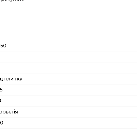
050
4
ід плитку
5
0
орвегія
20