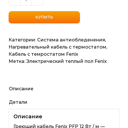
Количество
товара
Нагревательный
КУПИТЬ
кабель
со
встроенным
Категории:
Система антиобледенения
,
термостатом
Нагревательный кабель с термостатом
,
Fenix
Кабель с темростатом Fenix
(Чехия)
Метка:
Электрический теплый пол Fenix
PFP
12
100мп
1260ват
Описание
Детали
Описание
Греющий кабель Fenix ​​PFP 12 Вт / м —