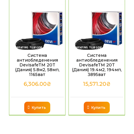
Система
Система
антиобледенения
антиобледенения
DevisafeTM 20T
DevisafeTM 20T
(Дания) 5.8м2, 58мп,
(Дания) 19.4м2, 194мп,
1165ват
3895ват
6,306.00
₴
15,571.20
₴
Купить
Купить