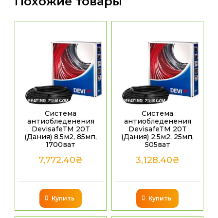
Похожие товары
Система
Система
антиобледенения
антиобледенения
DevisafeTM 20T
DevisafeTM 20T
(Дания) 8.5м2, 85мп,
(Дания) 2.5м2, 25мп,
1700ват
505ват
7,772.40
₴
3,128.40
₴
Купить
Купить