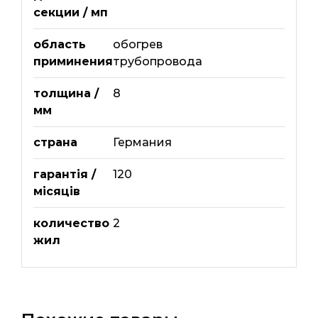
секции / мп
область
обогрев
приминения
трубопровода
толщина /
8
мм
страна
Германия
гарантія /
120
місяців
количество
2
жил