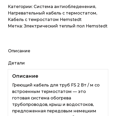
ограничителем
Категории:
Система антиобледенения
,
температуры
Нагревательный кабель с термостатом
,
Hemstedt
Кабель с темростатом Hemstedt
FS
Метка:
Электрический теплый пол Hemstedt
2мп
20ват
Описание
Детали
Описание
Греющий кабель для труб FS 2 Вт / м со
встроенным термостатом — это
готовая система обогрева
трубопроводов, крыш и водостоков,
предложенная передовым немецким