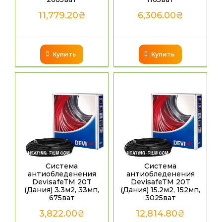
11,779.20
₴
6,306.00
₴
Купить
Купить
Система
Система
антиобледенения
антиобледенения
DevisafeTM 20T
DevisafeTM 20T
(Дания) 3.3м2, 33мп,
(Дания) 15.2м2, 152мп,
675ват
3025ват
3,822.00
₴
12,814.80
₴