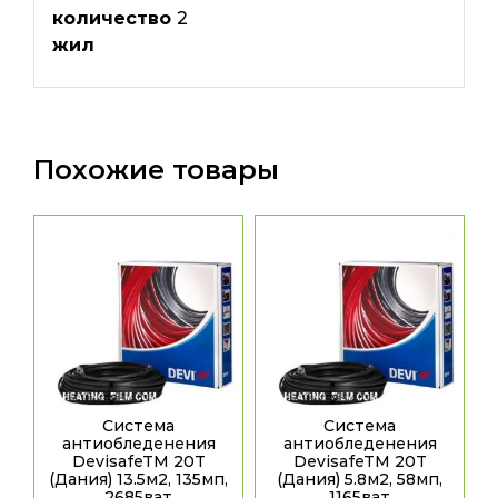
количество
2
жил
Похожие товары
Система
Система
антиобледенения
антиобледенения
DevisafeTM 20T
DevisafeTM 20T
(Дания) 13.5м2, 135мп,
(Дания) 5.8м2, 58мп,
2685ват
1165ват