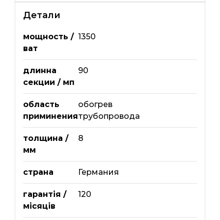
Детали
мощность /
1350
ват
длинна
90
секции / мп
область
обогрев
приминения
трубопровода
толщина /
8
мм
страна
Германия
гарантія /
120
місяців