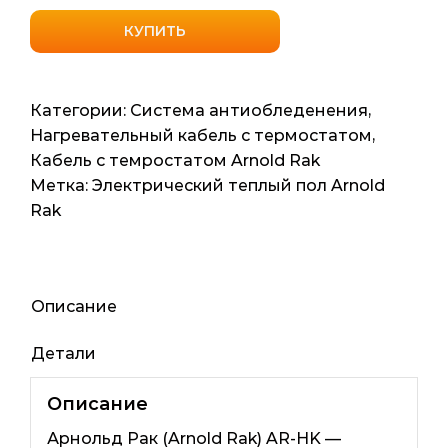
товара
Нагревательный
КУПИТЬ
кабель
с
датчиком
Категории:
Система антиобледенения
,
температуры
Нагревательный кабель с термостатом
,
Arnold
Кабель с темростатом Arnold Rak
Rak
Метка:
Электрический теплый пол Arnold
HK-
Rak
90-
F
90мп
1350ват
Описание
Детали
Описание
Арнольд Рак (Arnold Rak) AR-HK —