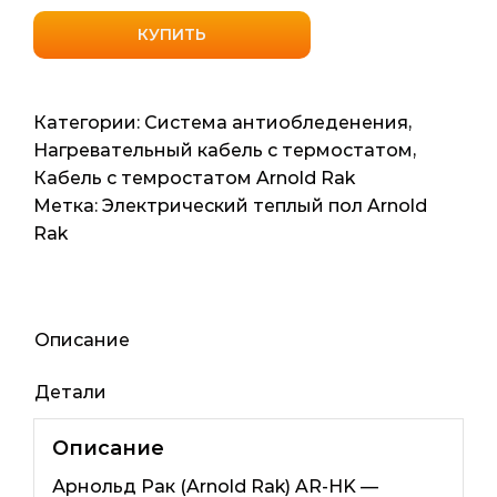
товара
Нагревательный
КУПИТЬ
кабель
с
датчиком
Категории:
Система антиобледенения
,
температуры
Нагревательный кабель с термостатом
,
Arnold
Кабель с темростатом Arnold Rak
Rak
Метка:
Электрический теплый пол Arnold
HK-
Rak
45-
F
45мп
675ват
Описание
Детали
Описание
Арнольд Рак (Arnold Rak) AR-HK —