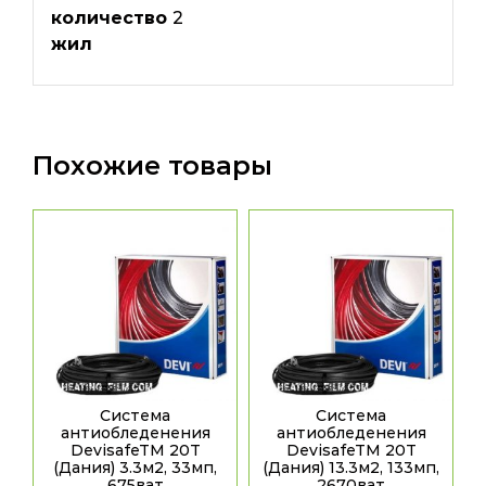
количество
2
жил
Похожие товары
Система
Система
антиобледенения
антиобледенения
DevisafeTM 20T
DevisafeTM 20T
(Дания) 3.3м2, 33мп,
(Дания) 13.3м2, 133мп,
675ват
2670ват