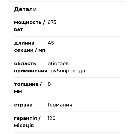
Детали
мощность /
675
ват
длинна
45
секции / мп
область
обогрев
приминения
трубопровода
толщина /
8
мм
страна
Германия
гарантія /
120
місяців