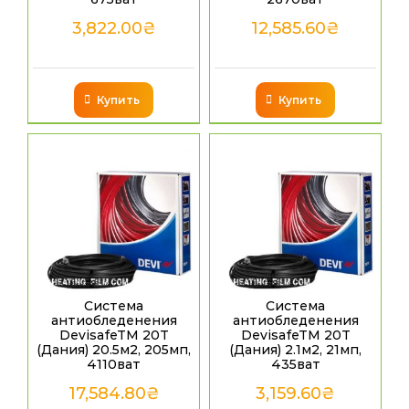
3,822.00
₴
12,585.60
₴
Купить
Купить
Система
Система
антиобледенения
антиобледенения
DevisafeTM 20T
DevisafeTM 20T
(Дания) 20.5м2, 205мп,
(Дания) 2.1м2, 21мп,
4110ват
435ват
17,584.80
₴
3,159.60
₴