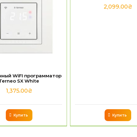
2,099.00
₴
нный WiFI программатор
Terneo SX White
1,375.00
₴
Купить
Купить