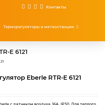
Контакты
Терморегуляторы и метеостанции
R-E 6121
121
лятор Eberle RTR-E 6121
rle с датчиком воздуха. 16A, IP30. Для теплого