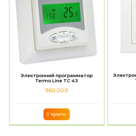
Электро
Электронний программатор
Termo Line TC 43
960.00
₴
Купить