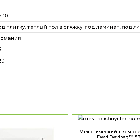
600
од плитку
,
теплый пол в стяжку
,
под ламинат
,
под л
ермания
6
20
Механический термор
Devi Devireg™ 5