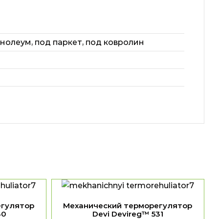
инолеум
,
под паркет
,
под ковролин
егулятор
Механический терморегулятор
30
Devi Devireg™ 531