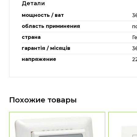
Детали
мощность / ват
3
область приминения
п
страна
Г
гарантія / місяців
3
напряжение
2
Похожие товары