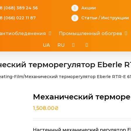
8 (068) 389 24 56
Акции
8 (066) 022 11 87
Статьи
/
Инструкции
 антиобледенения
Промышленный обогрев
UA
RU
еский терморегулятор Eberle RT
ating-Film
/
Механический терморегулятор Eberle RTR-E 6
Механический терморегу
1,508.00
₴
Настенный механический регулятор Ebe