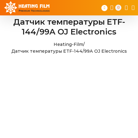
Skip
0
to
content
Датчик температуры ETF-
144/99А OJ Electronics
Heating-Film
/
Датчик температуры ETF-144/99А OJ Electronics