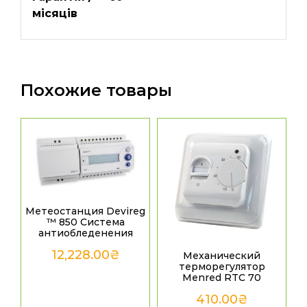
місяців
Похожие товары
Метеостанция Devireg
™ 850 Система
антиобледенения
12,228.00
₴
Механический
терморегулятор
Menred RTC 70
410.00
₴