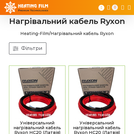
Skip
0
to
content
Нагрівальний кабель Ryxon
Heating-Film
/
Нагрівальний кабель Ryxon
Фільтри
Універсальний
Універсальний
нагрівальний кабель
нагрівальний кабель
Ryxon HC20 (Латвія)
Ryxon HC20 (Латвія)