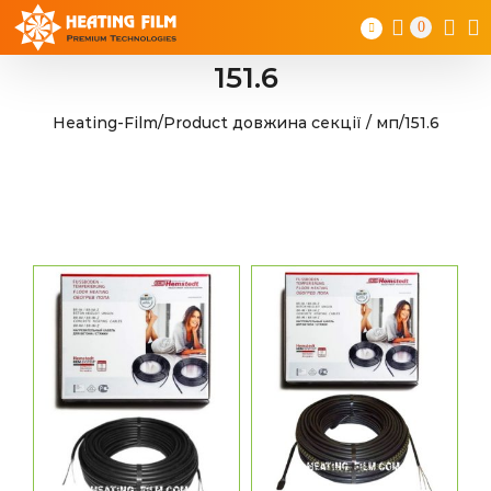
Skip
0
to
content
151.6
Heating-Film
/
Product довжина секції / мп
/
151.6