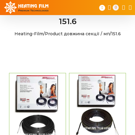
Skip
0
to
content
151.6
Heating-Film
/
Product довжина секції / мп
/
151.6