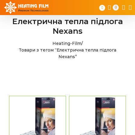
Skip
0
to
content
Електрична тепла підлога
Nexans
Heating-Film
/
Товари з тегом “Електрична тепла підлога
Nexans”