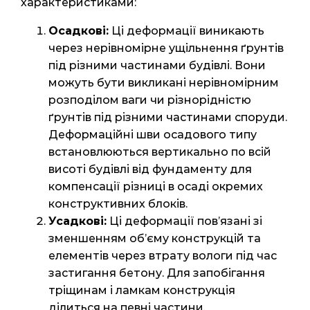
характеристиками:
Осадкові:
Ці деформації виникають
через нерівномірне ущільнення ґрунтів
під різними частинами будівлі. Вони
можуть бути викликані нерівномірним
розподілом ваги чи різнорідністю
ґрунтів під різними частинами споруди.
Деформаційні шви осадового типу
встановлюються вертикально по всій
висоті будівлі від фундаменту для
компенсації різниці в осаді окремих
конструктивних блоків.
Усадкові:
Ці деформації пов’язані зі
зменшенням об’єму конструкцій та
елементів через втрату вологи під час
застигання бетону. Для запобігання
тріщинам і ламкам конструкція
ділиться на певні частини.