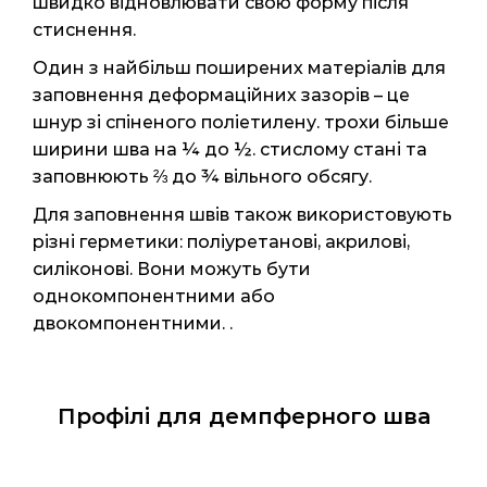
швидко відновлювати свою форму після
стиснення.
Один з найбільш поширених матеріалів для
заповнення деформаційних зазорів – це
шнур зі спіненого поліетилену. трохи більше
ширини шва на ¼ до ½. стислому стані та
заповнюють ⅔ до ¾ вільного обсягу.
Для заповнення швів також використовують
різні герметики: поліуретанові, акрилові,
силіконові. Вони можуть бути
однокомпонентними або
двокомпонентними. .
Профілі для демпферного шва