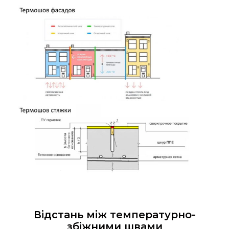
Відстань між температурно-
збіжними швами