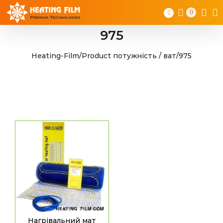
Skip
0
to
content
975
Heating-Film
/
Product потужність / ват
/
975
Нагрівальний мат