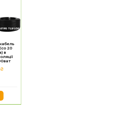
 кабель
Eco 20
) в
оляції
00ват
0
₴