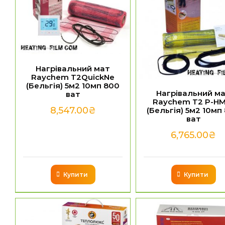
Нагрівальний мат
Raychem T2QuickNe
(Бельгія) 5м2 10мп 800
Нагрівальний м
ват
Raychem T2 P-HM
8,547.00
₴
(Бельгія) 5м2 10мп
ват
6,765.00
₴
Купити
Купити