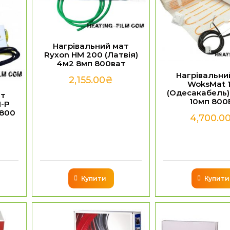
Нагрівальний мат
Ryxon HM 200 (Латвія)
4м2 8мп 800ват
Нагрівальни
2,155.00
₴
WoksMat 
(Одесакабель) 
ат
10мп 800
-P
 800
4,700.0
Купити
Купити