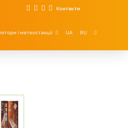
Контакти
ятори і метеостанції
UA
RU