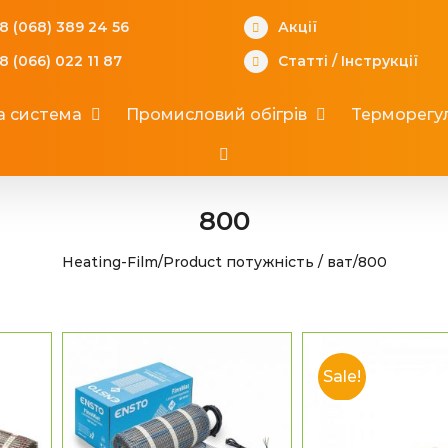
8 (068) 389 24 56
Акції
8 (066) 022 11 87
Статті
/
Інструкції
а система
Промисловий обігрів
Терморегул
800
Heating-Film
/
Product потужність / ват
/
800
Sale!