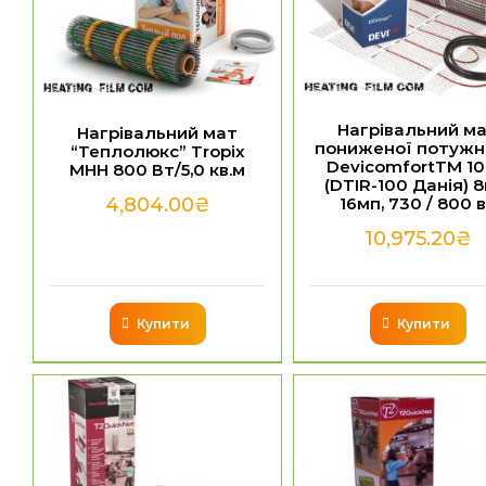
Нагрівальний м
Нагрівальний мат
пониженої потужн
“Теплолюкс” Tropix
DevicomfortTM 1
МНН 800 Вт/5,0 кв.м
(DTIR-100 Данія) 8
16мп, 730 / 800 
4,804.00
₴
10,975.20
₴
Купити
Купити