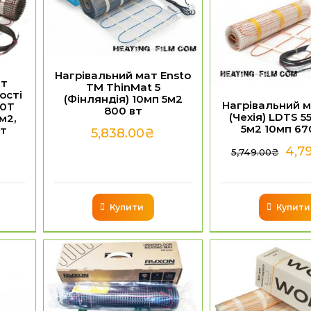
Нагрівальний мат Ensto
ат
TM ThinMat 5
ості
(Фінляндія) 10мп 5м2
Нагрівальний м
00T
800 вт
(Чехія) LDTS 
м2,
5м2 10мп 67
вт
5,838.00
₴
4,7
5,749.00
₴
Купити
Купити