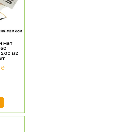
й мат
160
5,00 м2
Вт
0
₴