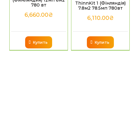
(Финляндия) 12мп 6м2
ThinnKit 1 (Фінляндія)
780 вт
7.8м2 78.5мп 780вт
6,660.00
₴
6,110.00
₴
Купить
Купить