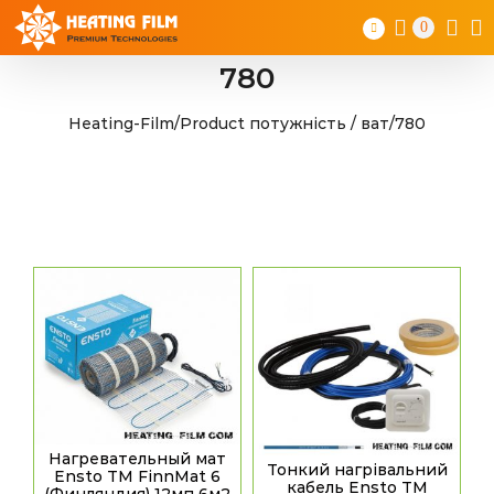
Skip
0
to
content
780
Heating-Film
/
Product потужність / ват
/
780
Нагревательный мат
Тонкий нагрівальний
Ensto TM FinnMat 6
кабель Ensto TM