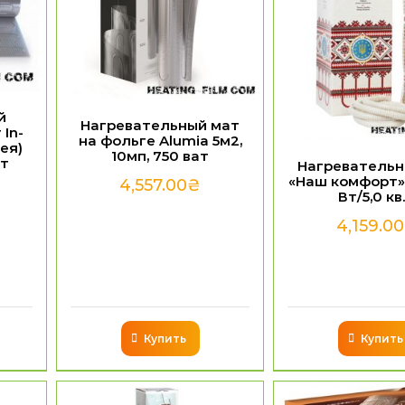
й
Нагревательный мат
In-
на фольге Alumia 5м2,
ея)
10мп, 750 ват
ат
Нагревательн
«Наш комфорт»
4,557.00
₴
Вт/5,0 кв
4,159.00
Купить
Купить