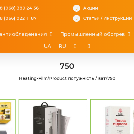
8 (068) 389 24 56
Акции
8 (066) 022 11 87
Статьи
/
Инструкции
 антиобледенения
Промышленный обогрев
UA
RU
750
Heating-Film
/
Product потужність / ват
/
750