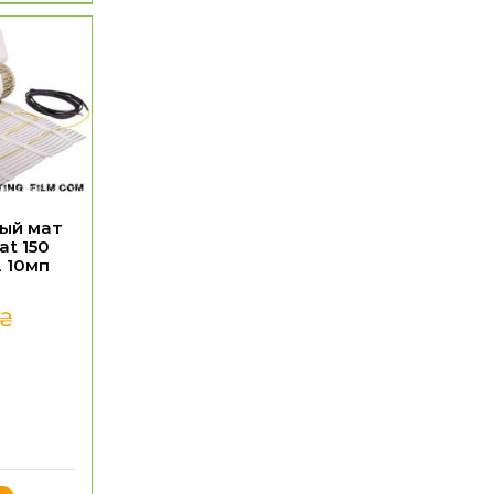
ый мат
at 150
2 10мп
₴