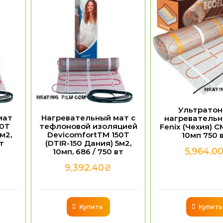
Ультратон
мат
Нагревательный мат с
нагревательн
50T
тефлоновой изоляцией
Fenix (Чехия) C
м2,
DevicomfortTM 150T
10мп 750 
вт
(DTIR-150 Дания) 5м2,
5,964.0
10мп, 686 / 750 вт
9,392.40
₴
Купить
Купить