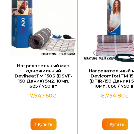
Нагревательный мат
одножильный
Нагревательный 
DeviheatTM 150S (DSVF-
DevicomfortTM 1
150 Дания) 5м2, 10мп,
(DTIR-150 Дания) 5
685 / 750 вт
10мп, 686 / 750 
7,947.60
₴
8,734.80
₴
Купить
Купить