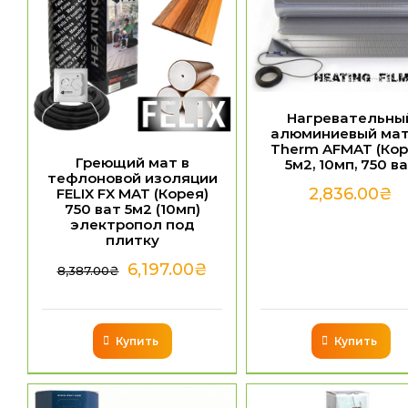
Нагревательны
алюминиевый мат 
Therm AFMAT (Кор
Греющий мат в
5м2, 10мп, 750 в
тефлоновой изоляции
2,836.00
₴
FELIX FX MAT (Корея)
750 ват 5м2 (10мп)
электропол под
плитку
6,197.00
₴
8,387.00
₴
Купить
Купить