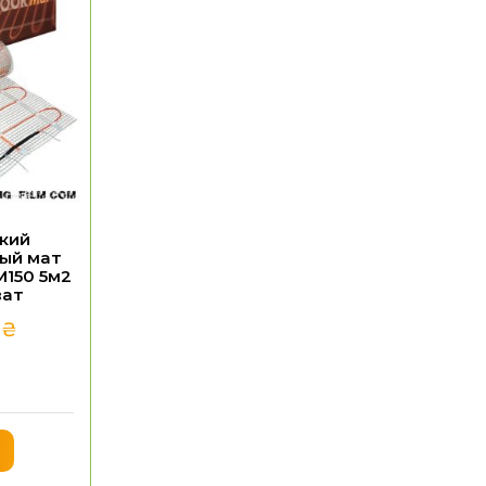
кий
ый мат
M150 5м2
ват
0
₴