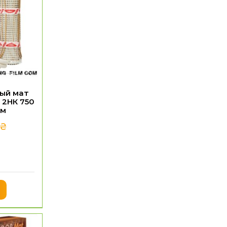
ый мат
 2НК 750
.м
₴