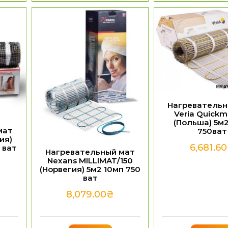
Нагревательн
Veria Quickm
(Польша) 5м
мат
750ват
ия)
6,681.60
0 ват
Нагревательный мат
Nexans MILLIMAT/150
(Норвегия) 5м2 10мп 750
ват
8,079.00
₴