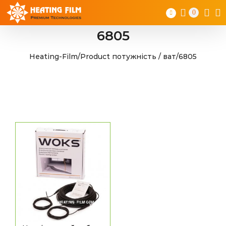
Skip
0
to
content
6805
Heating-Film
/
Product потужність / ват
/
6805