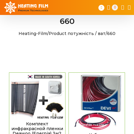
Skip
0
to
content
660
Heating-Film
/
Product потужність / ват
/
660
Комплект
инфракрасной пленки
Deawoo (Enerpia) 3м2,