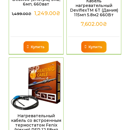
Кабель
6мп, 660ват
нагревательный
DeviflexTM 6T (Дания)
1,249.00
₴
1,499.00
₴
115мп 5.8м2 660Вт
7,602.00
₴
Купить
Купить
Нагревательный
кабель со встроенным
термостатом Fenix
(Чехия) PFP 12 58мп